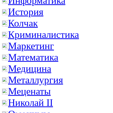
Информатика
История
Колчак
Криминалистика
Маркетинг
Математика
Медицина
Металлургия
Меценаты
Николай II