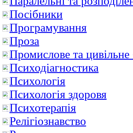
Паралельні та розподіле
Посібники
Програмування
Проза
Промислове та цивільне
Психодіагностика
Психологія
Психологія здоровя
Психотерапія
Релігіознавство