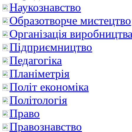
Наукознавство
Образотворче мистецтво
Організація виробництв
Підприємництво
Педагогіка
Планіметрія
Політ економіка
Політологія
Право
Правознавство