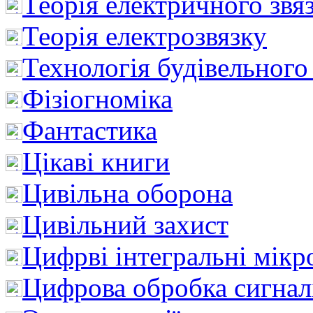
Теорія електричного звя
Теорія електрозвязку
Технологія будівельного
Фізіогноміка
Фантастика
Цікаві книги
Цивільна оборона
Цивільний захист
Цифрві інтегральні мік
Цифрова обробка сигнал