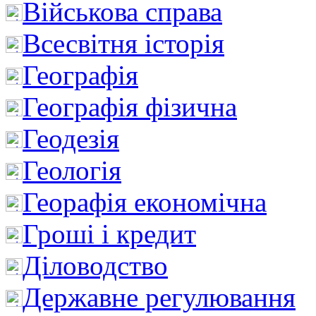
Військова справа
Всесвітня історія
Географія
Географія фізична
Геодезія
Геологія
Георафія економічна
Гроші і кредит
Діловодство
Державне регулювання