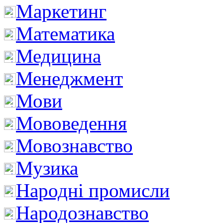
Маркетинг
Математика
Медицина
Менеджмент
Мови
Мововедення
Мовознавство
Музика
Народні промисли
Народознавство