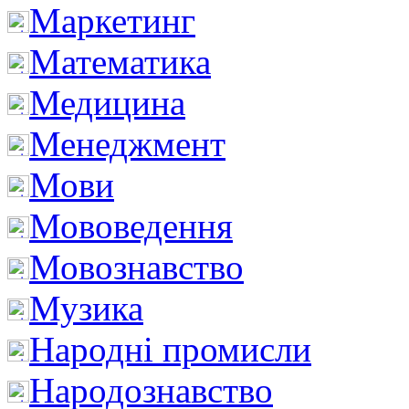
Маркетинг
Математика
Медицина
Менеджмент
Мови
Мововедення
Мовознавство
Музика
Народні промисли
Народознавство