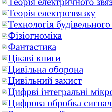
Теорія електричного звя
Теорія електрозвязку
Технологія будівельного
Фізіогноміка
Фантастика
Цікаві книги
Цивільна оборона
Цивільний захист
Цифрві інтегральні мік
Цифрова обробка сигнал