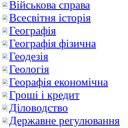
Військова справа
Всесвітня історія
Географія
Географія фізична
Геодезія
Геологія
Георафія економічна
Гроші і кредит
Діловодство
Державне регулювання