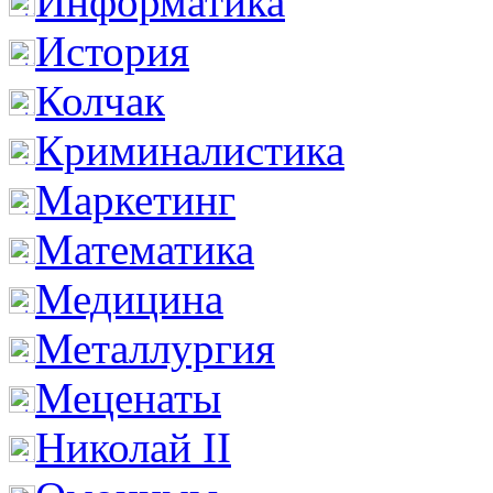
Информатика
История
Колчак
Криминалистика
Маркетинг
Математика
Медицина
Металлургия
Меценаты
Николай II