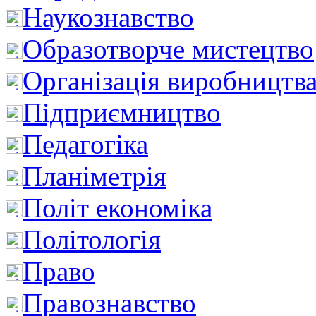
Наукознавство
Образотворче мистецтво
Організація виробництв
Підприємництво
Педагогіка
Планіметрія
Політ економіка
Політологія
Право
Правознавство