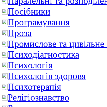
Паралельні та розподіле
Посібники
Програмування
Проза
Промислове та цивільне
Психодіагностика
Психологія
Психологія здоровя
Психотерапія
Релігіознавство