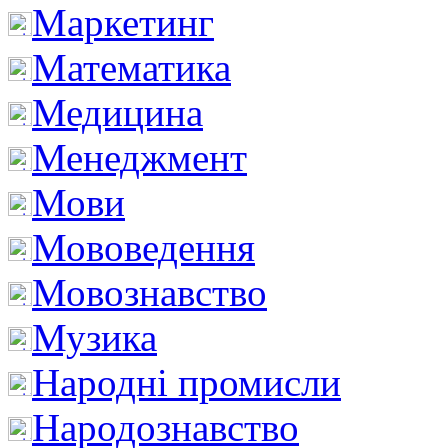
Маркетинг
Математика
Медицина
Менеджмент
Мови
Мововедення
Мовознавство
Музика
Народні промисли
Народознавство