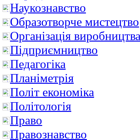
Наукознавство
Образотворче мистецтво
Організація виробництв
Підприємництво
Педагогіка
Планіметрія
Політ економіка
Політологія
Право
Правознавство