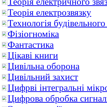
Теорія електричного звя
Теорія електрозвязку
Технологія будівельного
Фізіогноміка
Фантастика
Цікаві книги
Цивільна оборона
Цивільний захист
Цифрві інтегральні мік
Цифрова обробка сигнал