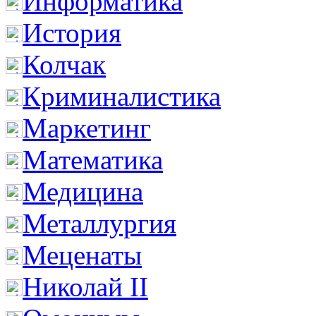
Информатика
История
Колчак
Криминалистика
Маркетинг
Математика
Медицина
Металлургия
Меценаты
Николай II