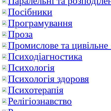
Паралельні та розподіле
Посібники
Програмування
Проза
Промислове та цивільне
Психодіагностика
Психологія
Психологія здоровя
Психотерапія
Релігіознавство