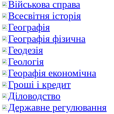
Військова справа
Всесвітня історія
Географія
Географія фізична
Геодезія
Геологія
Георафія економічна
Гроші і кредит
Діловодство
Державне регулювання