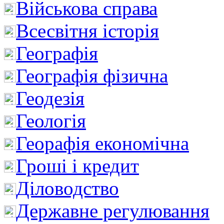
Військова справа
Всесвітня історія
Географія
Географія фізична
Геодезія
Геологія
Георафія економічна
Гроші і кредит
Діловодство
Державне регулювання