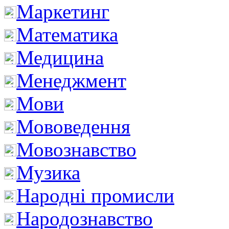
Маркетинг
Математика
Медицина
Менеджмент
Мови
Мововедення
Мовознавство
Музика
Народні промисли
Народознавство