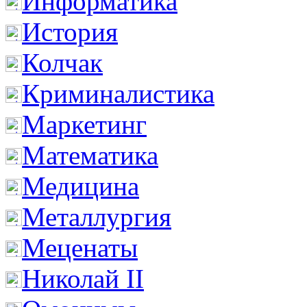
Информатика
История
Колчак
Криминалистика
Маркетинг
Математика
Медицина
Металлургия
Меценаты
Николай II