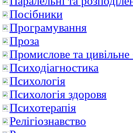
Паралельні та розподіле
Посібники
Програмування
Проза
Промислове та цивільне
Психодіагностика
Психологія
Психологія здоровя
Психотерапія
Релігіознавство