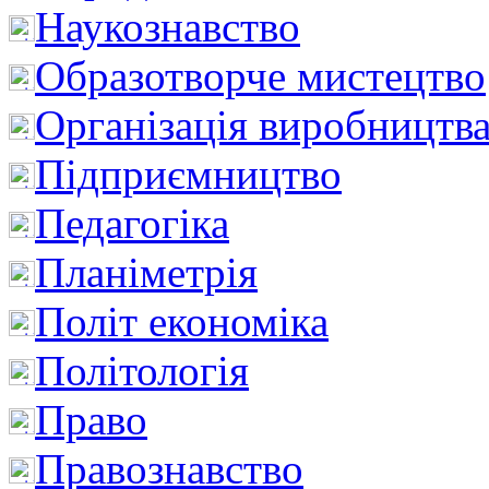
Наукознавство
Образотворче мистецтво
Організація виробництв
Підприємництво
Педагогіка
Планіметрія
Політ економіка
Політологія
Право
Правознавство