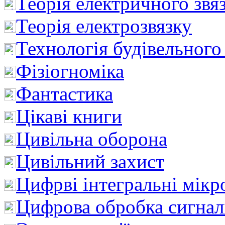
Теорія електричного звя
Теорія електрозвязку
Технологія будівельного
Фізіогноміка
Фантастика
Цікаві книги
Цивільна оборона
Цивільний захист
Цифрві інтегральні мік
Цифрова обробка сигнал