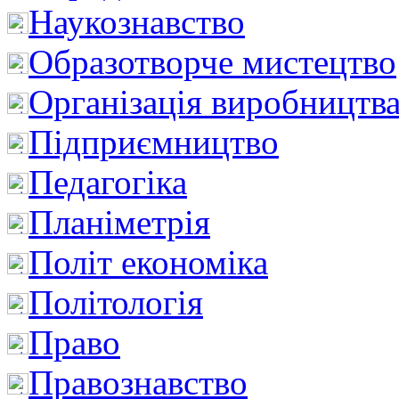
Наукознавство
Образотворче мистецтво
Організація виробництв
Підприємництво
Педагогіка
Планіметрія
Політ економіка
Політологія
Право
Правознавство