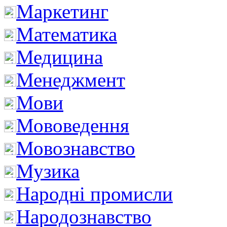
Маркетинг
Математика
Медицина
Менеджмент
Мови
Мововедення
Мовознавство
Музика
Народні промисли
Народознавство