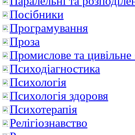
Паралельні та розподіле
Посібники
Програмування
Проза
Промислове та цивільне
Психодіагностика
Психологія
Психологія здоровя
Психотерапія
Релігіознавство