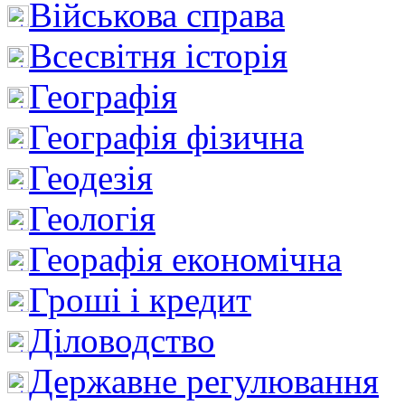
Військова справа
Всесвітня історія
Географія
Географія фізична
Геодезія
Геологія
Георафія економічна
Гроші і кредит
Діловодство
Державне регулювання