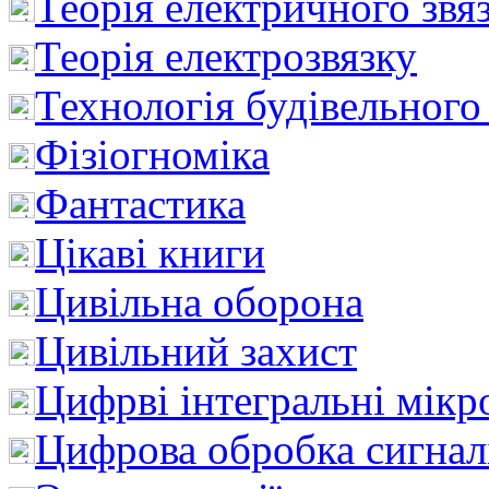
Теорія електричного звя
Теорія електрозвязку
Технологія будівельного
Фізіогноміка
Фантастика
Цікаві книги
Цивільна оборона
Цивільний захист
Цифрві інтегральні мік
Цифрова обробка сигнал