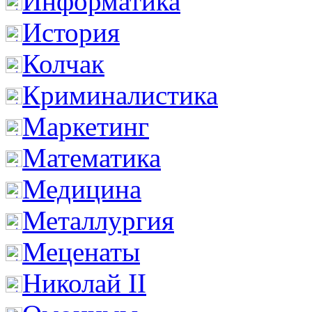
Информатика
История
Колчак
Криминалистика
Маркетинг
Математика
Медицина
Металлургия
Меценаты
Николай II