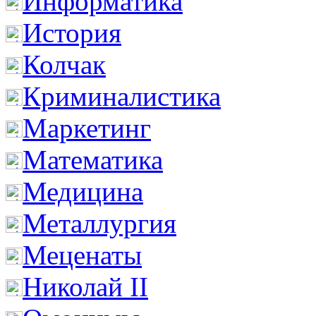
Информатика
История
Колчак
Криминалистика
Маркетинг
Математика
Медицина
Металлургия
Меценаты
Николай II