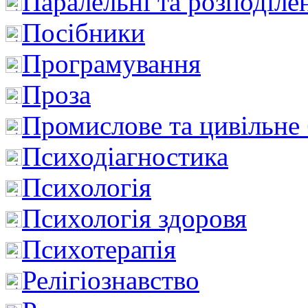
Паралельні та розподіле
Посібники
Програмування
Проза
Промислове та цивільне
Психодіагностика
Психологія
Психологія здоровя
Психотерапія
Релігіознавство