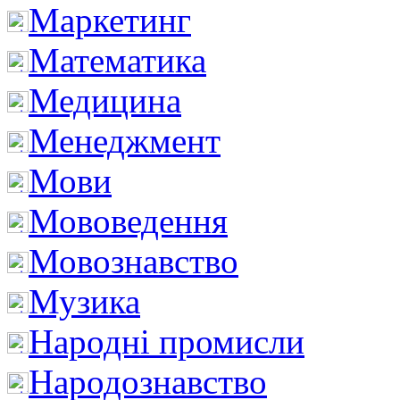
Маркетинг
Математика
Медицина
Менеджмент
Мови
Мововедення
Мовознавство
Музика
Народні промисли
Народознавство