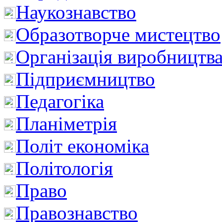
Наукознавство
Образотворче мистецтво
Організація виробництв
Підприємництво
Педагогіка
Планіметрія
Політ економіка
Політологія
Право
Правознавство