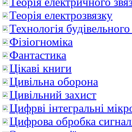
Теорія електричного звя
Теорія електрозвязку
Технологія будівельного
Фізіогноміка
Фантастика
Цікаві книги
Цивільна оборона
Цивільний захист
Цифрві інтегральні мік
Цифрова обробка сигнал