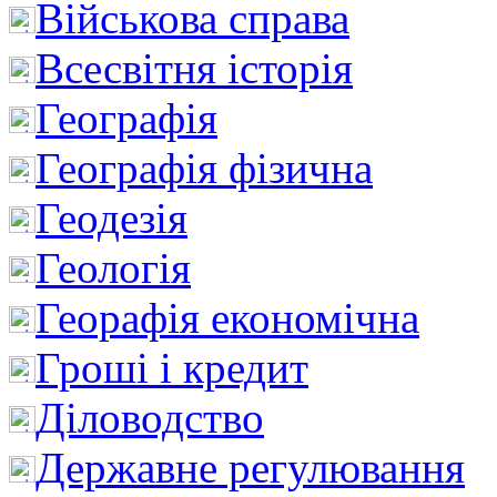
Військова справа
Всесвітня історія
Географія
Географія фізична
Геодезія
Геологія
Георафія економічна
Гроші і кредит
Діловодство
Державне регулювання