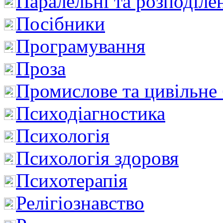
Паралельні та розподіле
Посібники
Програмування
Проза
Промислове та цивільне
Психодіагностика
Психологія
Психологія здоровя
Психотерапія
Релігіознавство