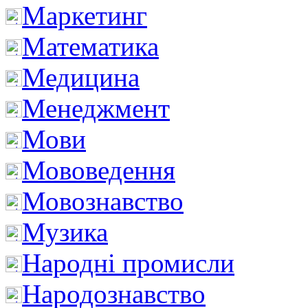
Маркетинг
Математика
Медицина
Менеджмент
Мови
Мововедення
Мовознавство
Музика
Народні промисли
Народознавство