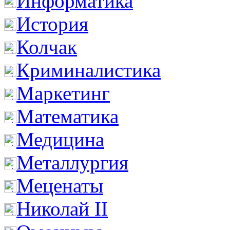
Информатика
История
Колчак
Криминалистика
Маркетинг
Математика
Медицина
Металлургия
Меценаты
Николай II