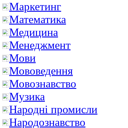
Маркетинг
Математика
Медицина
Менеджмент
Мови
Мововедення
Мовознавство
Музика
Народні промисли
Народознавство