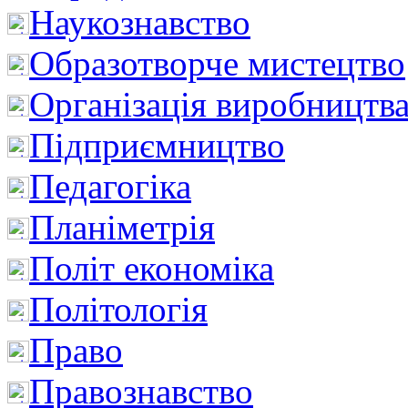
Наукознавство
Образотворче мистецтво
Організація виробництв
Підприємництво
Педагогіка
Планіметрія
Політ економіка
Політологія
Право
Правознавство