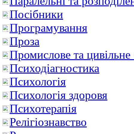
Паралельні та розподіле
Посібники
Програмування
Проза
Промислове та цивільне
Психодіагностика
Психологія
Психологія здоровя
Психотерапія
Релігіознавство