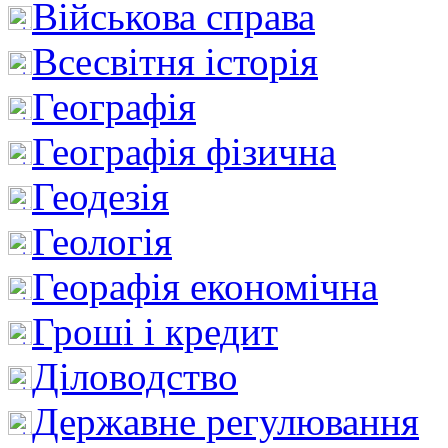
Військова справа
Всесвітня історія
Географія
Географія фізична
Геодезія
Геологія
Георафія економічна
Гроші і кредит
Діловодство
Державне регулювання