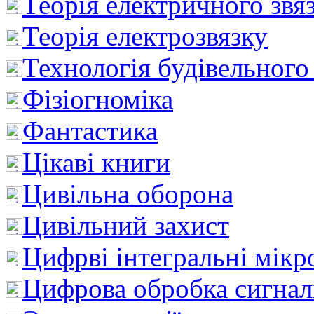
Теорія електричного звя
Теорія електрозвязку
Технологія будівельного
Фізіогноміка
Фантастика
Цікаві книги
Цивільна оборона
Цивільний захист
Цифрві інтегральні мік
Цифрова обробка сигнал