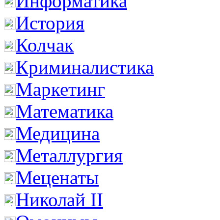
Информатика
История
Колчак
Криминалистика
Маркетинг
Математика
Медицина
Металлургия
Меценаты
Николай II