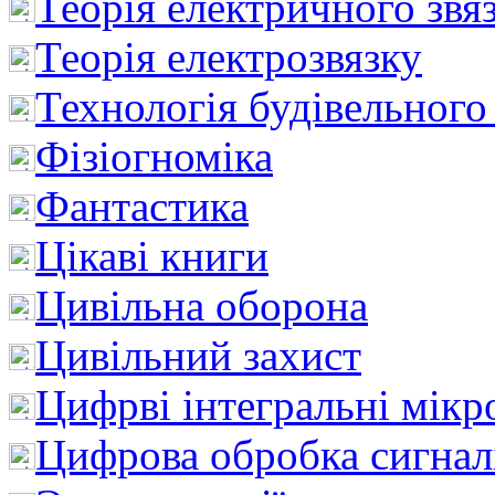
Теорія електричного звя
Теорія електрозвязку
Технологія будівельного
Фізіогноміка
Фантастика
Цікаві книги
Цивільна оборона
Цивільний захист
Цифрві інтегральні мік
Цифрова обробка сигнал