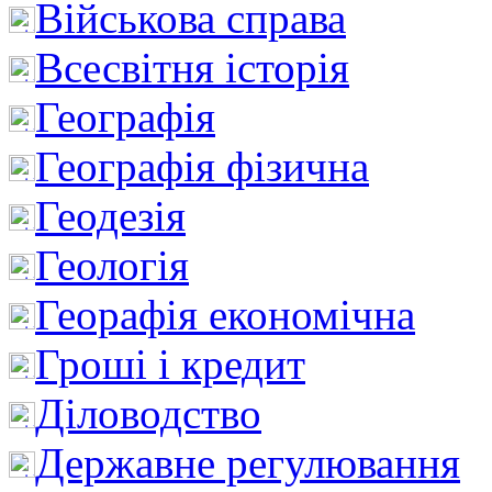
Військова справа
Всесвітня історія
Географія
Географія фізична
Геодезія
Геологія
Георафія економічна
Гроші і кредит
Діловодство
Державне регулювання