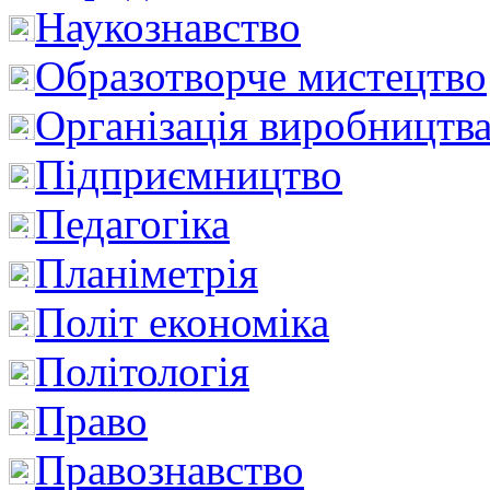
Наукознавство
Образотворче мистецтво
Організація виробництв
Підприємництво
Педагогіка
Планіметрія
Політ економіка
Політологія
Право
Правознавство