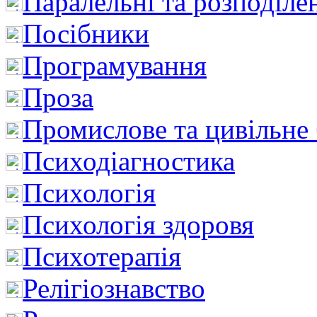
Паралельні та розподіле
Посібники
Програмування
Проза
Промислове та цивільне
Психодіагностика
Психологія
Психологія здоровя
Психотерапія
Релігіознавство