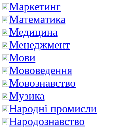
Маркетинг
Математика
Медицина
Менеджмент
Мови
Мововедення
Мовознавство
Музика
Народні промисли
Народознавство