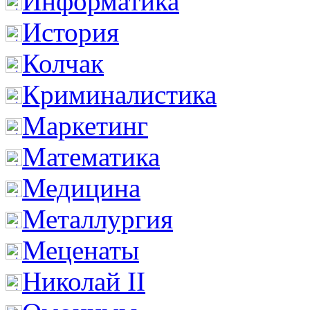
Информатика
История
Колчак
Криминалистика
Маркетинг
Математика
Медицина
Металлургия
Меценаты
Николай II