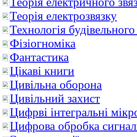
Теорія електричного звя
Теорія електрозвязку
Технологія будівельного
Фізіогноміка
Фантастика
Цікаві книги
Цивільна оборона
Цивільний захист
Цифрві інтегральні мік
Цифрова обробка сигнал