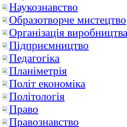
Наукознавство
Образотворче мистецтво
Організація виробництв
Підприємництво
Педагогіка
Планіметрія
Політ економіка
Політологія
Право
Правознавство