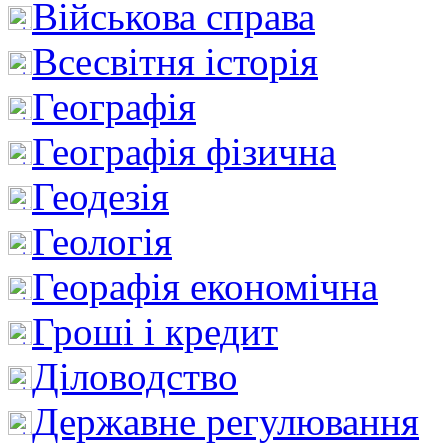
Військова справа
Всесвітня історія
Географія
Географія фізична
Геодезія
Геологія
Георафія економічна
Гроші і кредит
Діловодство
Державне регулювання