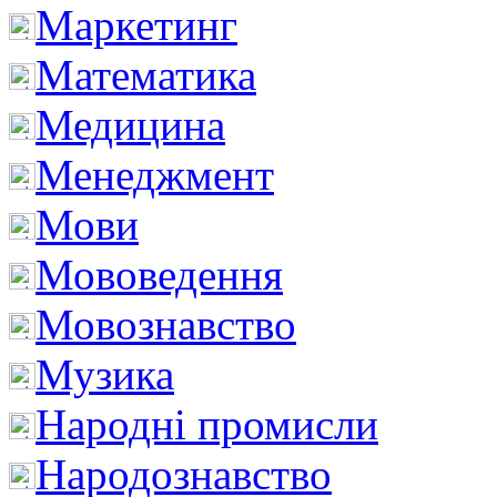
Маркетинг
Математика
Медицина
Менеджмент
Мови
Мововедення
Мовознавство
Музика
Народні промисли
Народознавство