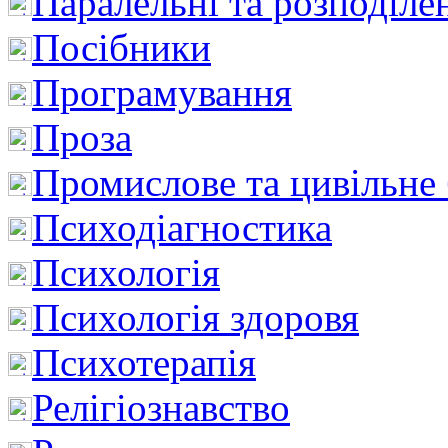
Паралельні та розподіле
Посібники
Програмування
Проза
Промислове та цивільне
Психодіагностика
Психологія
Психологія здоровя
Психотерапія
Релігіознавство