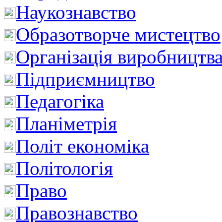
Наукознавство
Образотворче мистецтво
Організація виробництв
Підприємництво
Педагогіка
Планіметрія
Політ економіка
Політологія
Право
Правознавство