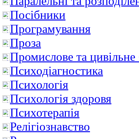
Паралельні та розподіле
Посібники
Програмування
Проза
Промислове та цивільне
Психодіагностика
Психологія
Психологія здоровя
Психотерапія
Релігіознавство