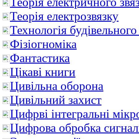
Теорія електричного звя
Теорія електрозвязку
Технологія будівельного
Фізіогноміка
Фантастика
Цікаві книги
Цивільна оборона
Цивільний захист
Цифрві інтегральні мік
Цифрова обробка сигнал