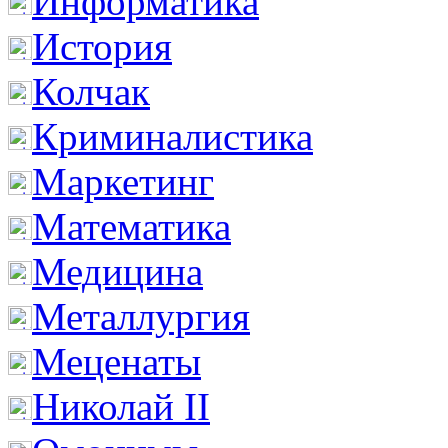
Информатика
История
Колчак
Криминалистика
Маркетинг
Математика
Медицина
Металлургия
Меценаты
Николай II