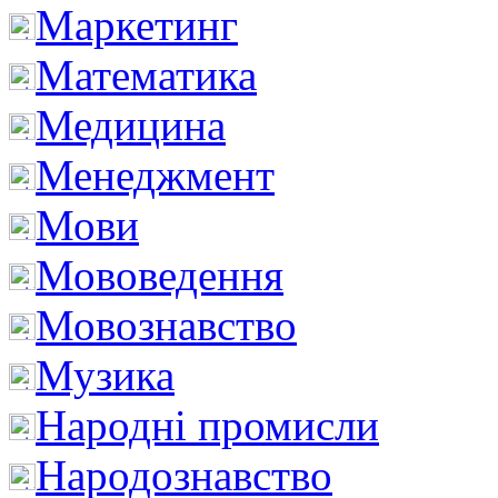
Маркетинг
Математика
Медицина
Менеджмент
Мови
Мововедення
Мовознавство
Музика
Народні промисли
Народознавство