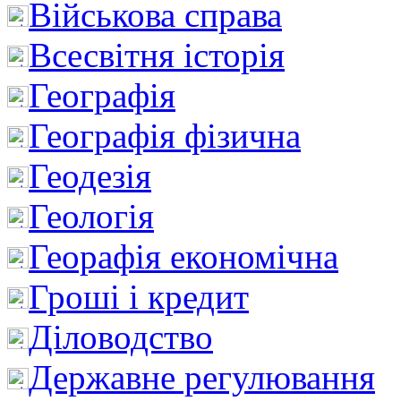
Військова справа
Всесвітня історія
Географія
Географія фізична
Геодезія
Геологія
Георафія економічна
Гроші і кредит
Діловодство
Державне регулювання