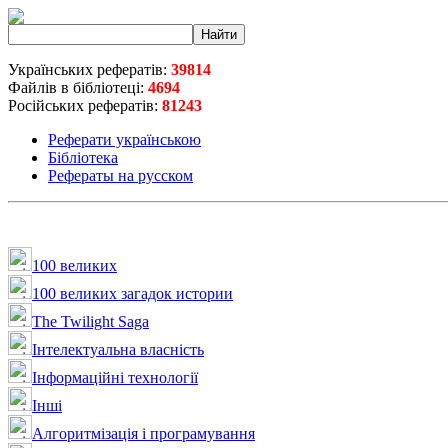
Українських рефератів:
39814
Файлів в бібліотеці:
4694
Російських рефератів:
81243
Реферати українською
Бібліотека
Рефераты на русском
100 великих
100 великих загадок истории
The Twilight Saga
Інтелектуальна влaсність
Інформаційні технології
Інші
Алгоритмізація і програмування