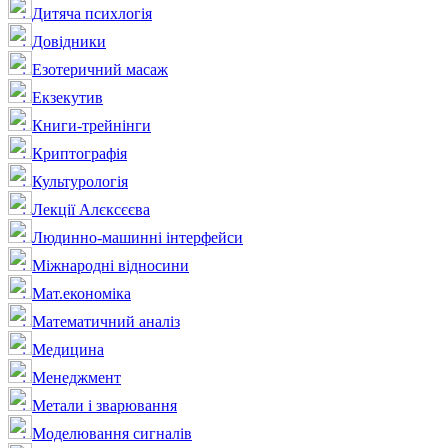
Дитяча психлогія
Довідники
Езотеричний масаж
Екзекутив
Книги-трейнінги
Криптографія
Культурологія
Лекції Алєксєєва
Людинно-машинні інтерфейси
Міжнародні відносини
Мат.економіка
Математичний аналіз
Медицина
Менеджмент
Метали і зварювання
Моделювання сигналів