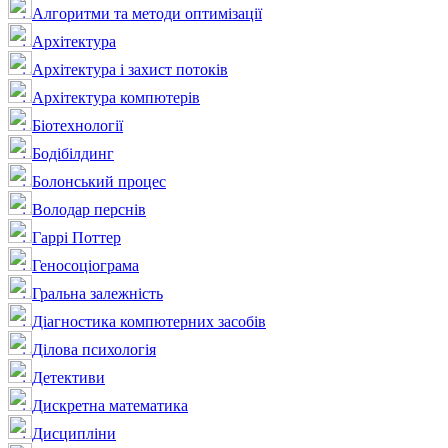
Алгоритми та методи оптимізації
Архітектура
Архітектура і захист потоків
Архітектура компютерів
Біотехнології
Бодібілдинг
Болонський процес
Володар перснів
Гаррі Поттер
Геносоціограма
Гральна залежність
Діагностика компютерних засобів
Ділова психологія
Детективи
Дискретна математика
Дисципліни