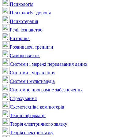
Психологія
Психологія здоровя
Психотерапія
Релігіознавство
Риторика
Розвиваючі тренінги
Саморозвиток
Системи і мережі передавання даних
Системи і управління
Системи мультимедіа
Системне програмне забезпечення
Страхування
Схемотехніка компютерів
Теорії інформації
Теорія електричного звязку
Теорія електрозвязку