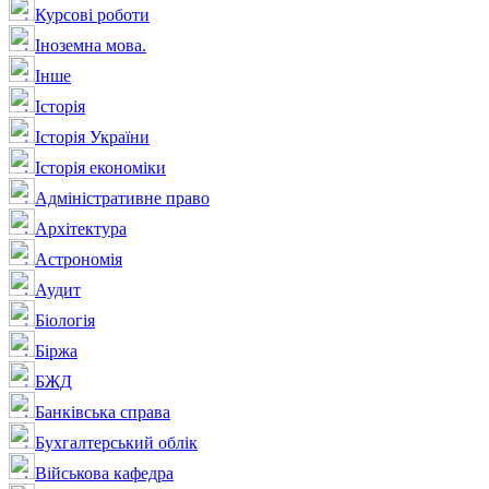
Курсові роботи
Іноземна мова.
Інше
Історія
Історія України
Історія економіки
Адміністративне право
Архітектура
Астрономія
Аудит
Біологія
Біржа
БЖД
Банківська справа
Бухгалтерський облік
Військова кафедра