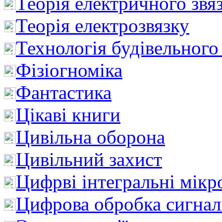
Теорія електричного звя
Теорія електрозвязку
Технологія будівельного
Фізіогноміка
Фантастика
Цікаві книги
Цивільна оборона
Цивільний захист
Цифрві інтегральні мік
Цифрова обробка сигнал