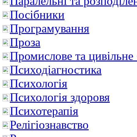
Паралельні та розподіле
Посібники
Програмування
Проза
Промислове та цивільне
Психодіагностика
Психологія
Психологія здоровя
Психотерапія
Релігіознавство