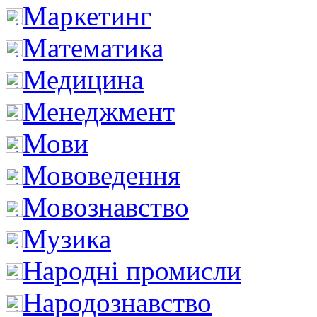
Маркетинг
Математика
Медицина
Менеджмент
Мови
Мововедення
Мовознавство
Музика
Народні промисли
Народознавство