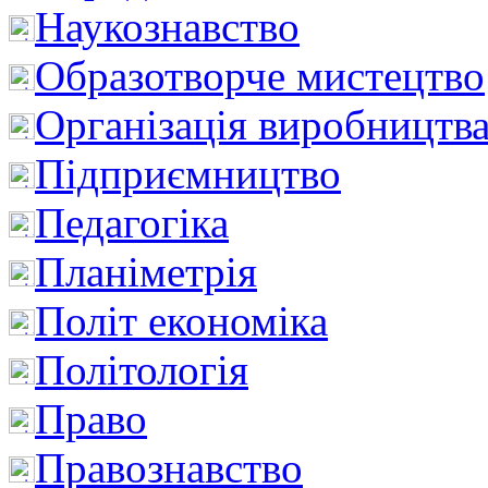
Наукознавство
Образотворче мистецтво
Організація виробництв
Підприємництво
Педагогіка
Планіметрія
Політ економіка
Політологія
Право
Правознавство