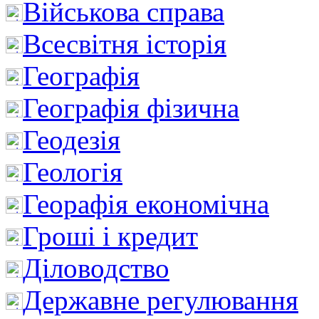
Військова справа
Всесвітня історія
Географія
Географія фізична
Геодезія
Геологія
Георафія економічна
Гроші і кредит
Діловодство
Державне регулювання