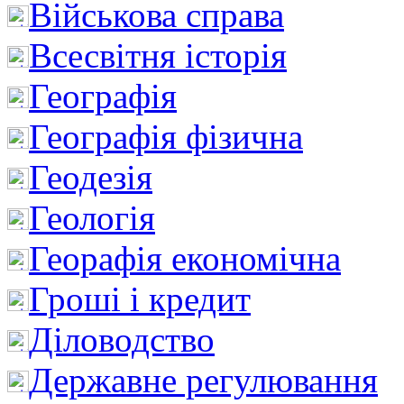
Військова справа
Всесвітня історія
Географія
Географія фізична
Геодезія
Геологія
Георафія економічна
Гроші і кредит
Діловодство
Державне регулювання