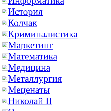
Информатика
История
Колчак
Криминалистика
Маркетинг
Математика
Медицина
Металлургия
Меценаты
Николай II