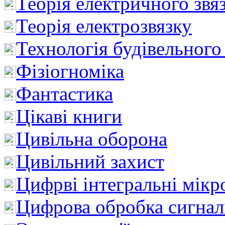
Теорія електричного звя
Теорія електрозвязку
Технологія будівельного
Фізіогноміка
Фантастика
Цікаві книги
Цивільна оборона
Цивільний захист
Цифрві інтегральні мік
Цифрова обробка сигнал