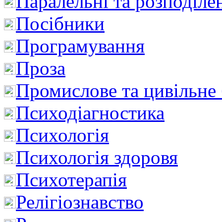
Паралельні та розподіле
Посібники
Програмування
Проза
Промислове та цивільне
Психодіагностика
Психологія
Психологія здоровя
Психотерапія
Релігіознавство