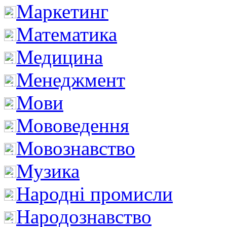
Маркетинг
Математика
Медицина
Менеджмент
Мови
Мововедення
Мовознавство
Музика
Народні промисли
Народознавство