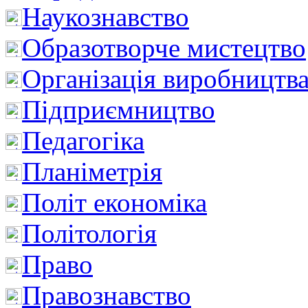
Наукознавство
Образотворче мистецтво
Організація виробництв
Підприємництво
Педагогіка
Планіметрія
Політ економіка
Політологія
Право
Правознавство