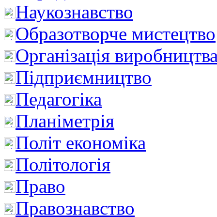
Наукознавство
Образотворче мистецтво
Організація виробництв
Підприємництво
Педагогіка
Планіметрія
Політ економіка
Політологія
Право
Правознавство