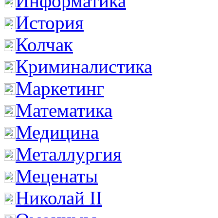
Информатика
История
Колчак
Криминалистика
Маркетинг
Математика
Медицина
Металлургия
Меценаты
Николай II