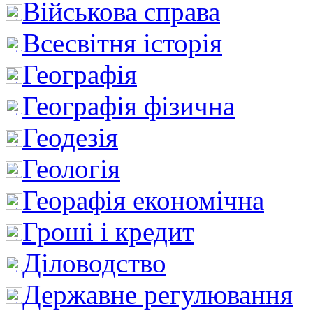
Військова справа
Всесвітня історія
Географія
Географія фізична
Геодезія
Геологія
Георафія економічна
Гроші і кредит
Діловодство
Державне регулювання