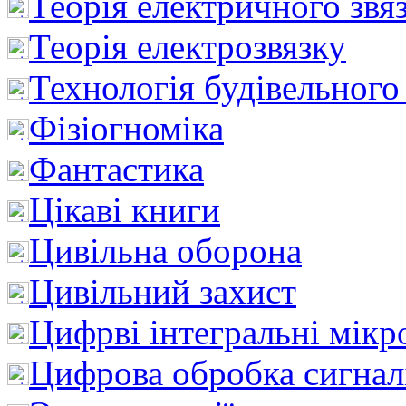
Теорія електричного звя
Теорія електрозвязку
Технологія будівельного
Фізіогноміка
Фантастика
Цікаві книги
Цивільна оборона
Цивільний захист
Цифрві інтегральні мік
Цифрова обробка сигнал