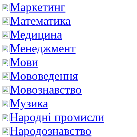
Маркетинг
Математика
Медицина
Менеджмент
Мови
Мововедення
Мовознавство
Музика
Народні промисли
Народознавство