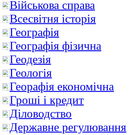
Військова справа
Всесвітня історія
Географія
Географія фізична
Геодезія
Геологія
Георафія економічна
Гроші і кредит
Діловодство
Державне регулювання