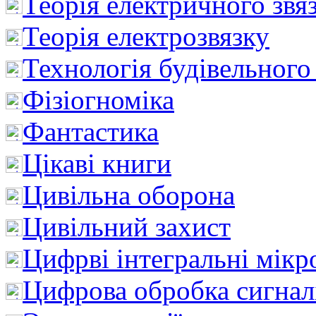
Теорія електричного звя
Теорія електрозвязку
Технологія будівельного
Фізіогноміка
Фантастика
Цікаві книги
Цивільна оборона
Цивільний захист
Цифрві інтегральні мік
Цифрова обробка сигнал