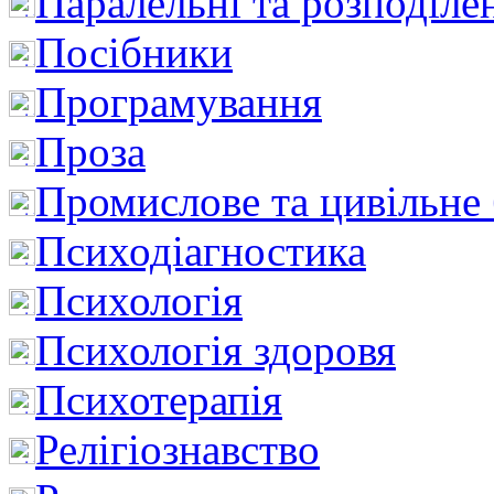
Паралельні та розподіле
Посібники
Програмування
Проза
Промислове та цивільне
Психодіагностика
Психологія
Психологія здоровя
Психотерапія
Релігіознавство