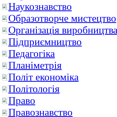
Наукознавство
Образотворче мистецтво
Організація виробництв
Підприємництво
Педагогіка
Планіметрія
Політ економіка
Політологія
Право
Правознавство