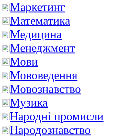
Маркетинг
Математика
Медицина
Менеджмент
Мови
Мововедення
Мовознавство
Музика
Народні промисли
Народознавство