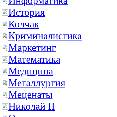
Информатика
История
Колчак
Криминалистика
Маркетинг
Математика
Медицина
Металлургия
Меценаты
Николай II