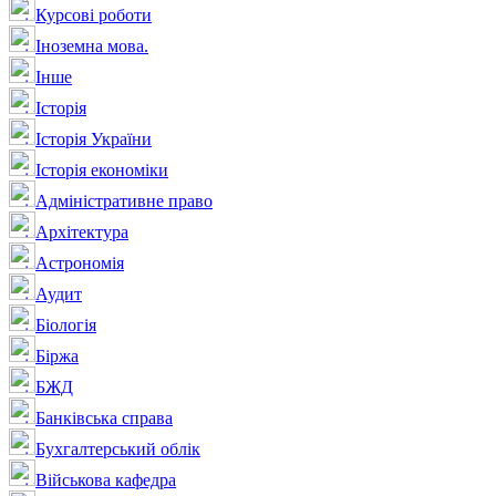
Курсові роботи
Іноземна мова.
Інше
Історія
Історія України
Історія економіки
Адміністративне право
Архітектура
Астрономія
Аудит
Біологія
Біржа
БЖД
Банківська справа
Бухгалтерський облік
Військова кафедра