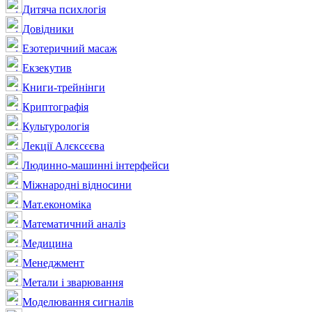
Дитяча психлогія
Довідники
Езотеричний масаж
Екзекутив
Книги-трейнінги
Криптографія
Культурологія
Лекції Алєксєєва
Людинно-машинні інтерфейси
Міжнародні відносини
Мат.економіка
Математичний аналіз
Медицина
Менеджмент
Метали і зварювання
Моделювання сигналів