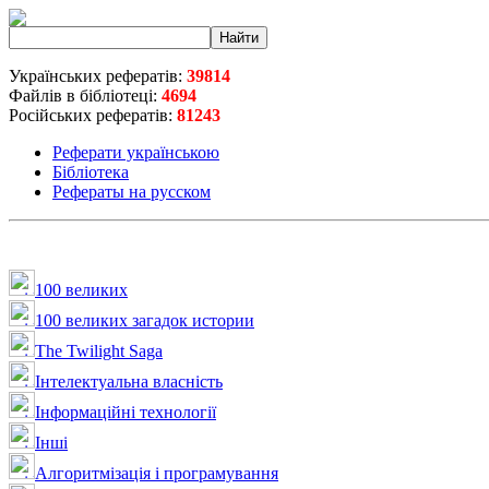
Українських рефератів:
39814
Файлів в бібліотеці:
4694
Російських рефератів:
81243
Реферати українською
Бібліотека
Рефераты на русском
100 великих
100 великих загадок истории
The Twilight Saga
Інтелектуальна влaсність
Інформаційні технології
Інші
Алгоритмізація і програмування