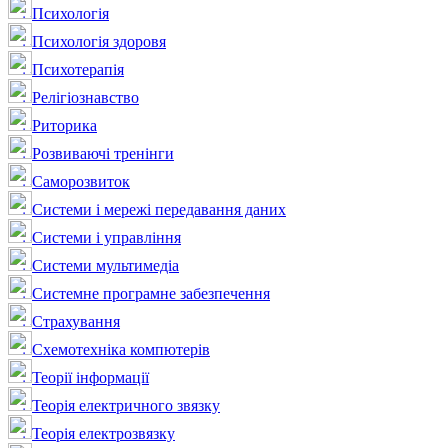
Психологія
Психологія здоровя
Психотерапія
Релігіознавство
Риторика
Розвиваючі тренінги
Саморозвиток
Системи і мережі передавання даних
Системи і управління
Системи мультимедіа
Системне програмне забезпечення
Страхування
Схемотехніка компютерів
Теорії інформації
Теорія електричного звязку
Теорія електрозвязку