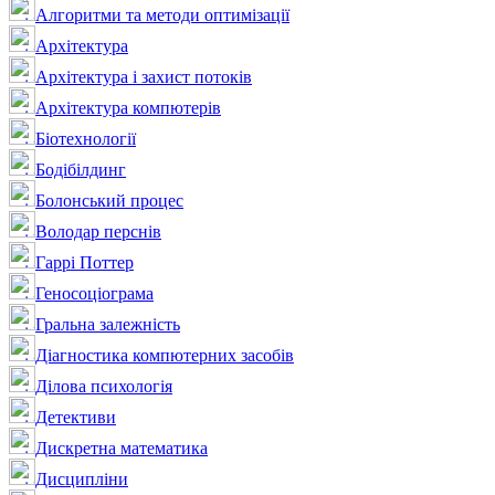
Алгоритми та методи оптимізації
Архітектура
Архітектура і захист потоків
Архітектура компютерів
Біотехнології
Бодібілдинг
Болонський процес
Володар перснів
Гаррі Поттер
Геносоціограма
Гральна залежність
Діагностика компютерних засобів
Ділова психологія
Детективи
Дискретна математика
Дисципліни