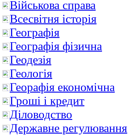
Військова справа
Всесвітня історія
Географія
Географія фізична
Геодезія
Геологія
Георафія економічна
Гроші і кредит
Діловодство
Державне регулювання