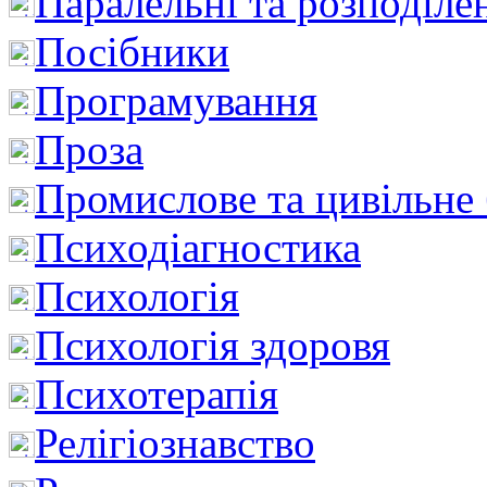
Паралельні та розподіле
Посібники
Програмування
Проза
Промислове та цивільне
Психодіагностика
Психологія
Психологія здоровя
Психотерапія
Релігіознавство