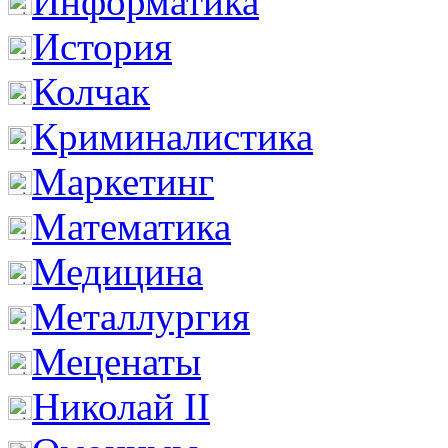
Информатика
История
Колчак
Криминалистика
Маркетинг
Математика
Медицина
Металлургия
Меценаты
Николай II