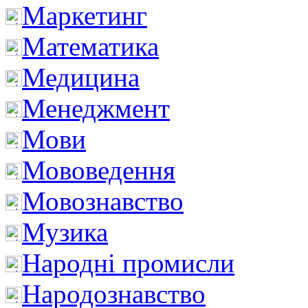
Маркетинг
Математика
Медицина
Менеджмент
Мови
Мововедення
Мовознавство
Музика
Народні промисли
Народознавство