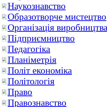
Наукознавство
Образотворче мистецтво
Організація виробництв
Підприємництво
Педагогіка
Планіметрія
Політ економіка
Політологія
Право
Правознавство