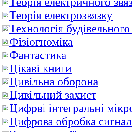
Теорія електричного звя
Теорія електрозвязку
Технологія будівельного
Фізіогноміка
Фантастика
Цікаві книги
Цивільна оборона
Цивільний захист
Цифрві інтегральні мік
Цифрова обробка сигнал