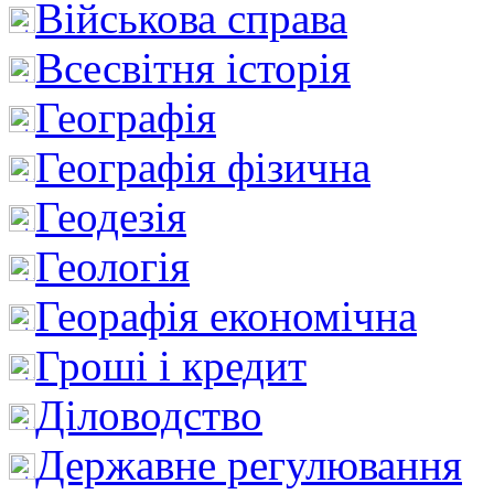
Військова справа
Всесвітня історія
Географія
Географія фізична
Геодезія
Геологія
Георафія економічна
Гроші і кредит
Діловодство
Державне регулювання