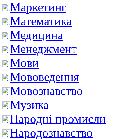
Маркетинг
Математика
Медицина
Менеджмент
Мови
Мововедення
Мовознавство
Музика
Народні промисли
Народознавство