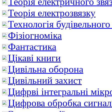
Теорія електричного звя
Теорія електрозвязку
Технологія будівельного
Фізіогноміка
Фантастика
Цікаві книги
Цивільна оборона
Цивільний захист
Цифрві інтегральні мік
Цифрова обробка сигнал