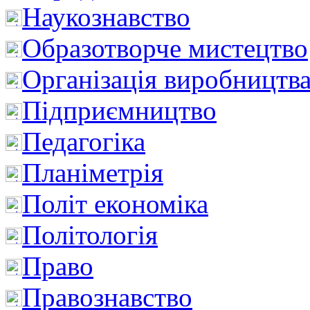
Наукознавство
Образотворче мистецтво
Організація виробництв
Підприємництво
Педагогіка
Планіметрія
Політ економіка
Політологія
Право
Правознавство