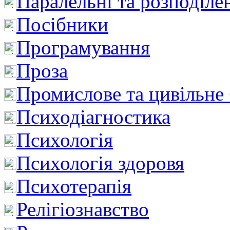
Паралельні та розподіле
Посібники
Програмування
Проза
Промислове та цивільне
Психодіагностика
Психологія
Психологія здоровя
Психотерапія
Релігіознавство