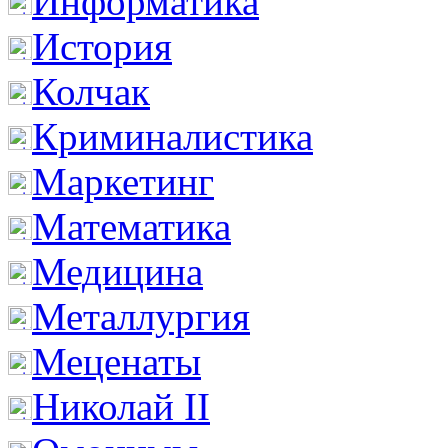
Информатика
История
Колчак
Криминалистика
Маркетинг
Математика
Медицина
Металлургия
Меценаты
Николай II