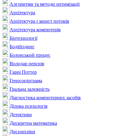
Алгоритми та методи оптимізації
Архітектура
Архітектура і захист потоків
Архітектура компютерів
Біотехнології
Бодібілдинг
Болонський процес
Володар перснів
Гаррі Поттер
Геносоціограма
Гральна залежність
Діагностика компютерних засобів
Ділова психологія
Детективи
Дискретна математика
Дисципліни