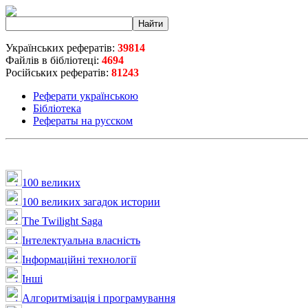
Українських рефератів:
39814
Файлів в бібліотеці:
4694
Російських рефератів:
81243
Реферати українською
Бібліотека
Рефераты на русском
100 великих
100 великих загадок истории
The Twilight Saga
Інтелектуальна влaсність
Інформаційні технології
Інші
Алгоритмізація і програмування