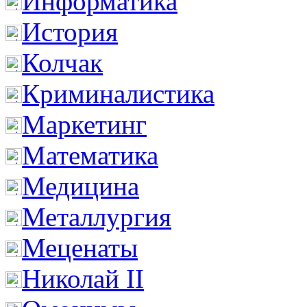
Информатика
История
Колчак
Криминалистика
Маркетинг
Математика
Медицина
Металлургия
Меценаты
Николай II