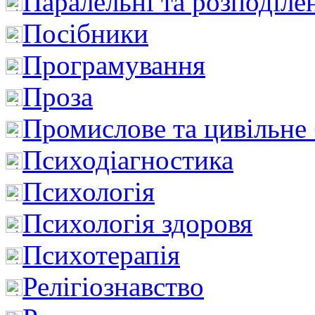
Паралельні та розподіле
Посібники
Програмування
Проза
Промислове та цивільне
Психодіагностика
Психологія
Психологія здоровя
Психотерапія
Релігіознавство