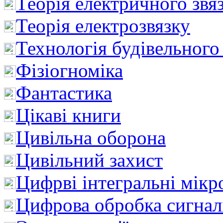
Теорія електричного звя
Теорія електрозвязку
Технологія будівельного
Фізіогноміка
Фантастика
Цікаві книги
Цивільна оборона
Цивільний захист
Цифрві інтегральні мік
Цифрова обробка сигнал