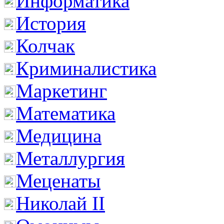
Информатика
История
Колчак
Криминалистика
Маркетинг
Математика
Медицина
Металлургия
Меценаты
Николай II