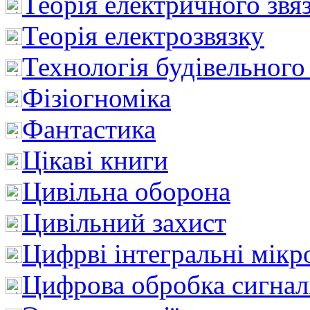
Теорія електричного звя
Теорія електрозвязку
Технологія будівельного
Фізіогноміка
Фантастика
Цікаві книги
Цивільна оборона
Цивільний захист
Цифрві інтегральні мік
Цифрова обробка сигнал