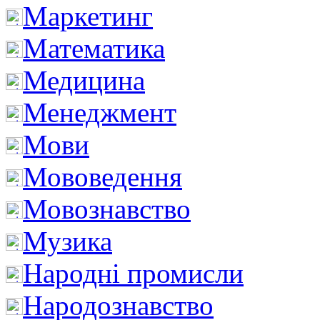
Маркетинг
Математика
Медицина
Менеджмент
Мови
Мововедення
Мовознавство
Музика
Народні промисли
Народознавство