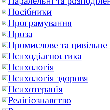
Паралельні та розподіле
Посібники
Програмування
Проза
Промислове та цивільне
Психодіагностика
Психологія
Психологія здоровя
Психотерапія
Релігіознавство