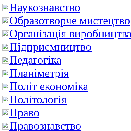
Наукознавство
Образотворче мистецтво
Організація виробництв
Підприємництво
Педагогіка
Планіметрія
Політ економіка
Політологія
Право
Правознавство