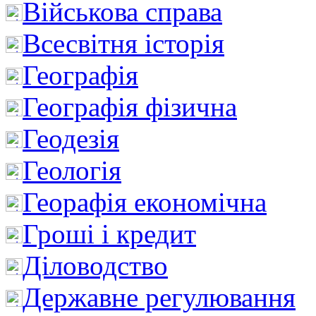
Військова справа
Всесвітня історія
Географія
Географія фізична
Геодезія
Геологія
Георафія економічна
Гроші і кредит
Діловодство
Державне регулювання