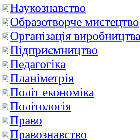
Наукознавство
Образотворче мистецтво
Організація виробництв
Підприємництво
Педагогіка
Планіметрія
Політ економіка
Політологія
Право
Правознавство