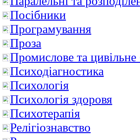
Паралельні та розподіле
Посібники
Програмування
Проза
Промислове та цивільне
Психодіагностика
Психологія
Психологія здоровя
Психотерапія
Релігіознавство