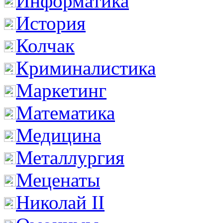
Информатика
История
Колчак
Криминалистика
Маркетинг
Математика
Медицина
Металлургия
Меценаты
Николай II