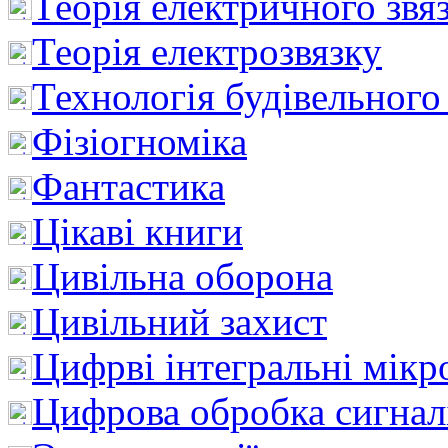
Теорія електричного звя
Теорія електрозвязку
Технологія будівельного
Фізіогноміка
Фантастика
Цікаві книги
Цивільна оборона
Цивільний захист
Цифрві інтегральні мік
Цифрова обробка сигнал