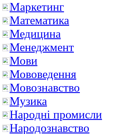
Маркетинг
Математика
Медицина
Менеджмент
Мови
Мововедення
Мовознавство
Музика
Народні промисли
Народознавство