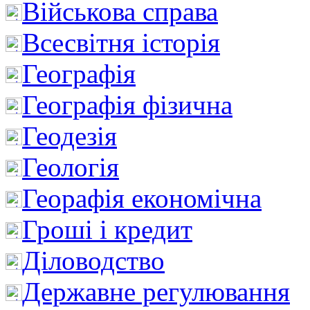
Військова справа
Всесвітня історія
Географія
Географія фізична
Геодезія
Геологія
Георафія економічна
Гроші і кредит
Діловодство
Державне регулювання