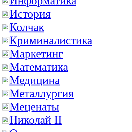
Информатика
История
Колчак
Криминалистика
Маркетинг
Математика
Медицина
Металлургия
Меценаты
Николай II