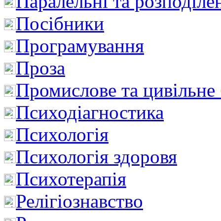
Паралельні та розподіле
Посібники
Програмування
Проза
Промислове та цивільне
Психодіагностика
Психологія
Психологія здоровя
Психотерапія
Релігіознавство