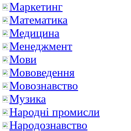
Маркетинг
Математика
Медицина
Менеджмент
Мови
Мововедення
Мовознавство
Музика
Народні промисли
Народознавство