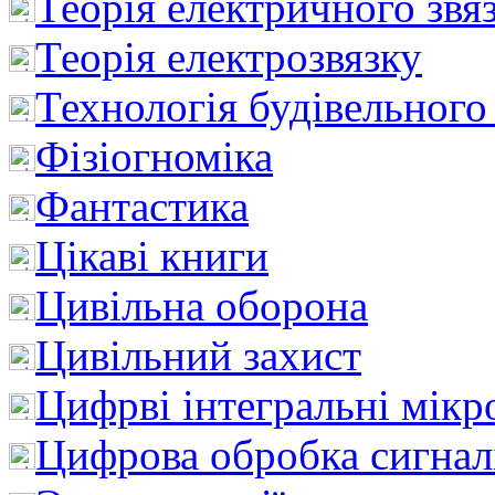
Теорія електричного звя
Теорія електрозвязку
Технологія будівельного
Фізіогноміка
Фантастика
Цікаві книги
Цивільна оборона
Цивільний захист
Цифрві інтегральні мік
Цифрова обробка сигнал