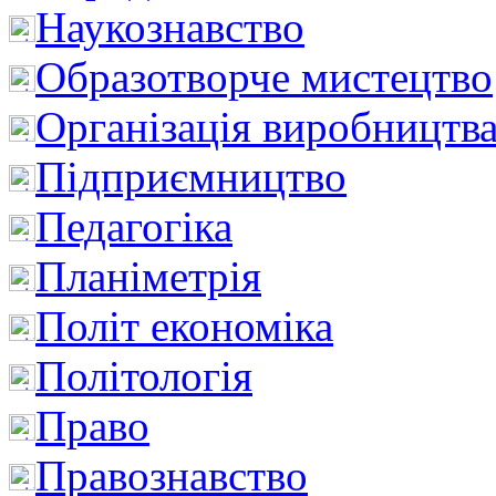
Наукознавство
Образотворче мистецтво
Організація виробництв
Підприємництво
Педагогіка
Планіметрія
Політ економіка
Політологія
Право
Правознавство