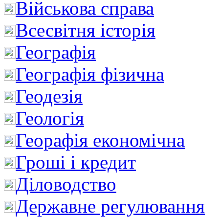
Військова справа
Всесвітня історія
Географія
Географія фізична
Геодезія
Геологія
Георафія економічна
Гроші і кредит
Діловодство
Державне регулювання