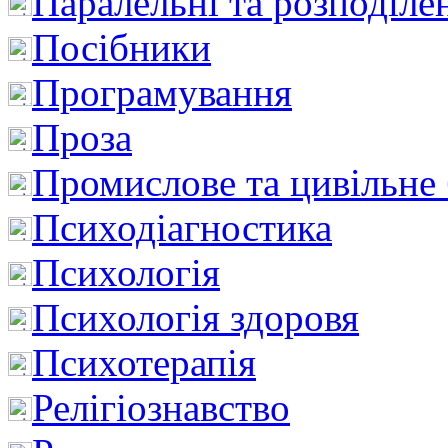
Паралельні та розподіле
Посібники
Програмування
Проза
Промислове та цивільне
Психодіагностика
Психологія
Психологія здоровя
Психотерапія
Релігіознавство