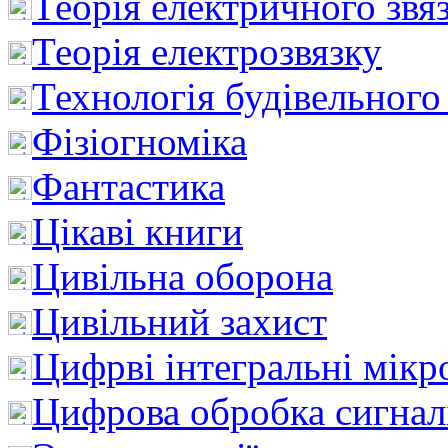
Теорія електричного звя
Теорія електрозвязку
Технологія будівельного
Фізіогноміка
Фантастика
Цікаві книги
Цивільна оборона
Цивільний захист
Цифрві інтегральні мік
Цифрова обробка сигнал