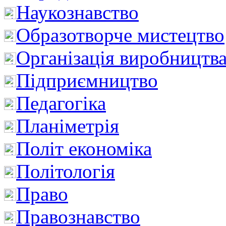
Наукознавство
Образотворче мистецтво
Організація виробництв
Підприємництво
Педагогіка
Планіметрія
Політ економіка
Політологія
Право
Правознавство