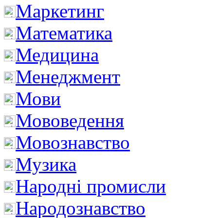
Маркетинг
Математика
Медицина
Менеджмент
Мови
Мововедення
Мовознавство
Музика
Народні промисли
Народознавство