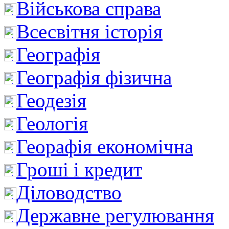
Військова справа
Всесвітня історія
Географія
Географія фізична
Геодезія
Геологія
Георафія економічна
Гроші і кредит
Діловодство
Державне регулювання