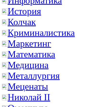
Информатика
История
Колчак
Криминалистика
Маркетинг
Математика
Медицина
Металлургия
Меценаты
Николай II