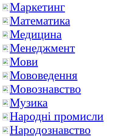
Маркетинг
Математика
Медицина
Менеджмент
Мови
Мововедення
Мовознавство
Музика
Народні промисли
Народознавство