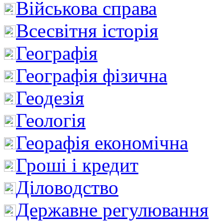
Військова справа
Всесвітня історія
Географія
Географія фізична
Геодезія
Геологія
Георафія економічна
Гроші і кредит
Діловодство
Державне регулювання