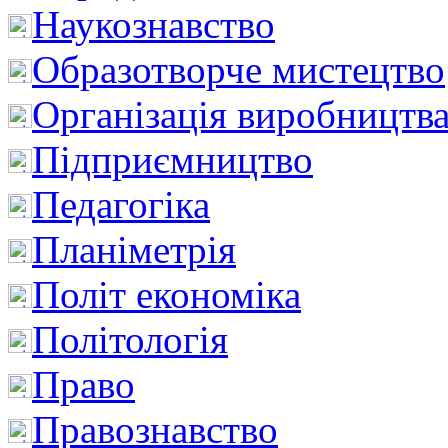
Наукознавство
Образотворче мистецтво
Організація виробництв
Підприємництво
Педагогіка
Планіметрія
Політ економіка
Політологія
Право
Правознавство