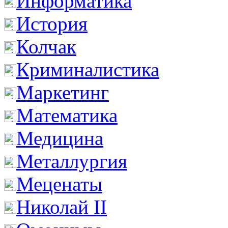
Информатика
История
Колчак
Криминалистика
Маркетинг
Математика
Медицина
Металлургия
Меценаты
Николай II