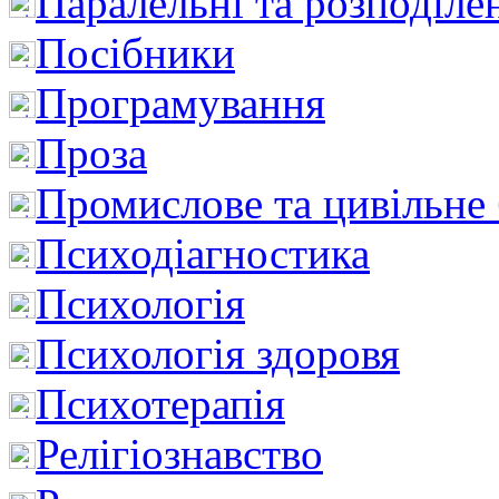
Паралельні та розподіле
Посібники
Програмування
Проза
Промислове та цивільне
Психодіагностика
Психологія
Психологія здоровя
Психотерапія
Релігіознавство