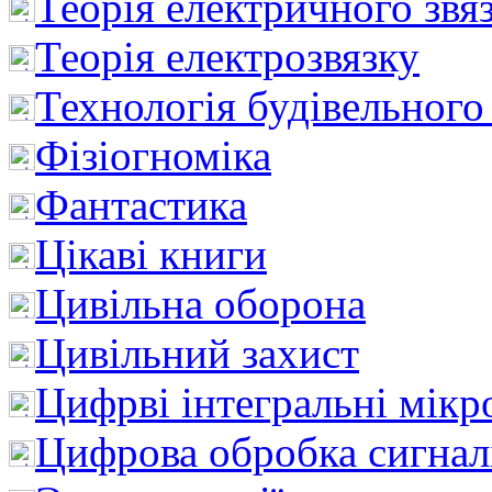
Теорія електричного звя
Теорія електрозвязку
Технологія будівельного
Фізіогноміка
Фантастика
Цікаві книги
Цивільна оборона
Цивільний захист
Цифрві інтегральні мік
Цифрова обробка сигнал