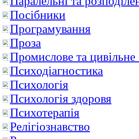
Паралельні та розподіле
Посібники
Програмування
Проза
Промислове та цивільне
Психодіагностика
Психологія
Психологія здоровя
Психотерапія
Релігіознавство