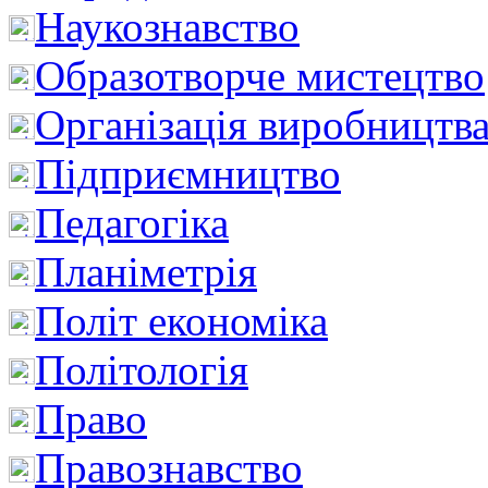
Наукознавство
Образотворче мистецтво
Організація виробництв
Підприємництво
Педагогіка
Планіметрія
Політ економіка
Політологія
Право
Правознавство