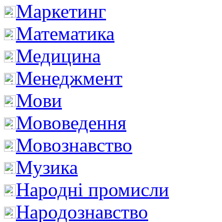
Маркетинг
Математика
Медицина
Менеджмент
Мови
Мововедення
Мовознавство
Музика
Народні промисли
Народознавство