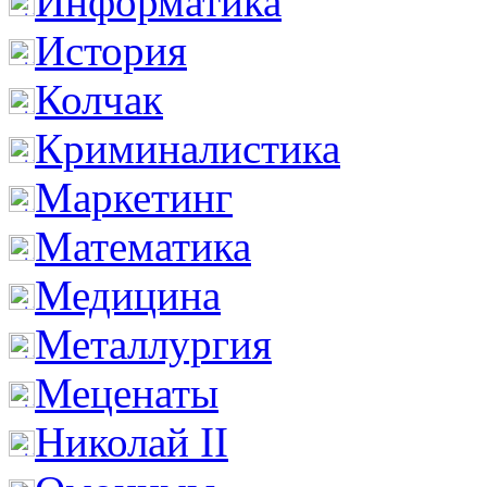
Информатика
История
Колчак
Криминалистика
Маркетинг
Математика
Медицина
Металлургия
Меценаты
Николай II