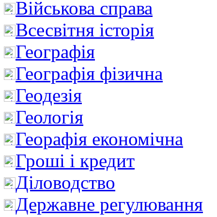
Військова справа
Всесвітня історія
Географія
Географія фізична
Геодезія
Геологія
Георафія економічна
Гроші і кредит
Діловодство
Державне регулювання