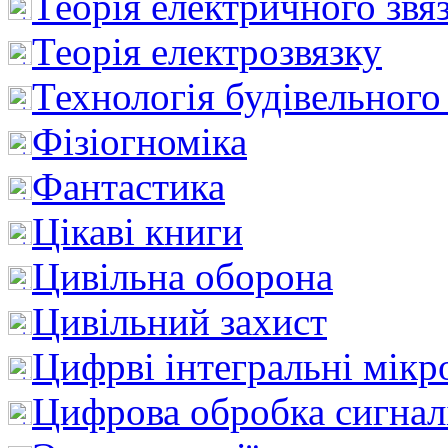
Теорія електричного звя
Теорія електрозвязку
Технологія будівельного
Фізіогноміка
Фантастика
Цікаві книги
Цивільна оборона
Цивільний захист
Цифрві інтегральні мік
Цифрова обробка сигнал