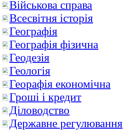
Військова справа
Всесвітня історія
Географія
Географія фізична
Геодезія
Геологія
Георафія економічна
Гроші і кредит
Діловодство
Державне регулювання