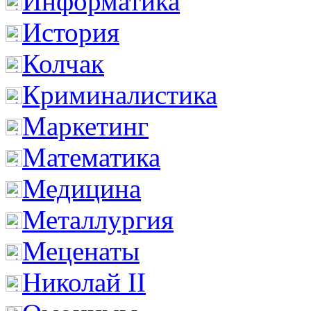
Информатика
История
Колчак
Криминалистика
Маркетинг
Математика
Медицина
Металлургия
Меценаты
Николай II