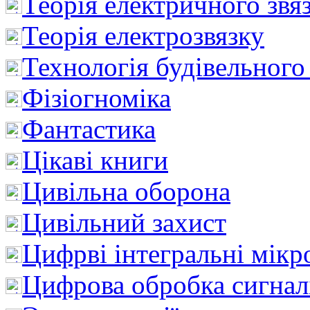
Теорія електричного звя
Теорія електрозвязку
Технологія будівельного
Фізіогноміка
Фантастика
Цікаві книги
Цивільна оборона
Цивільний захист
Цифрві інтегральні мік
Цифрова обробка сигнал