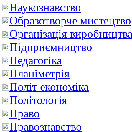
Наукознавство
Образотворче мистецтво
Організація виробництв
Підприємництво
Педагогіка
Планіметрія
Політ економіка
Політологія
Право
Правознавство