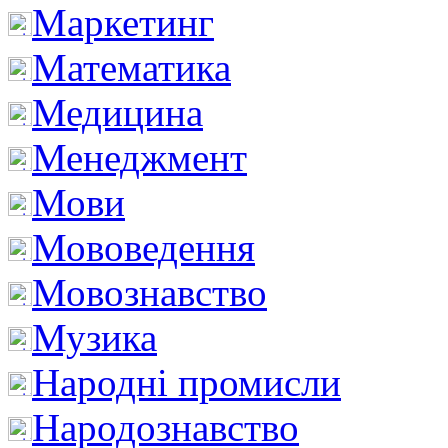
Маркетинг
Математика
Медицина
Менеджмент
Мови
Мововедення
Мовознавство
Музика
Народні промисли
Народознавство