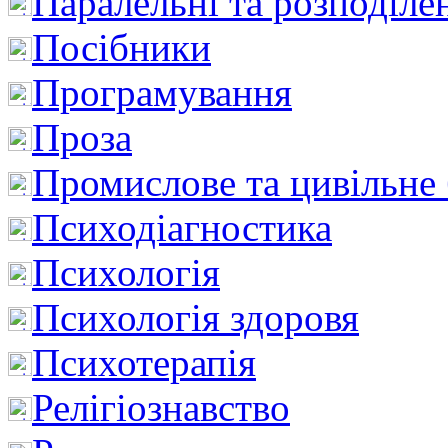
Паралельні та розподіле
Посібники
Програмування
Проза
Промислове та цивільне
Психодіагностика
Психологія
Психологія здоровя
Психотерапія
Релігіознавство