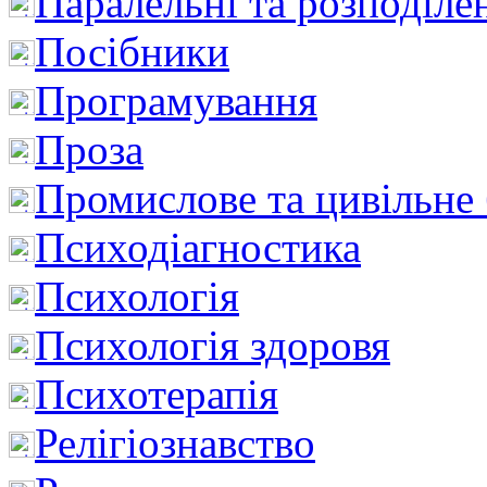
Паралельні та розподіле
Посібники
Програмування
Проза
Промислове та цивільне
Психодіагностика
Психологія
Психологія здоровя
Психотерапія
Релігіознавство