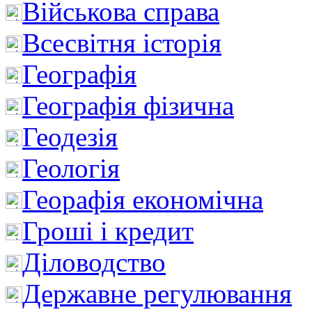
Військова справа
Всесвітня історія
Географія
Географія фізична
Геодезія
Геологія
Георафія економічна
Гроші і кредит
Діловодство
Державне регулювання