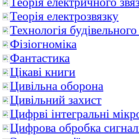
Теорія електричного звя
Теорія електрозвязку
Технологія будівельного
Фізіогноміка
Фантастика
Цікаві книги
Цивільна оборона
Цивільний захист
Цифрві інтегральні мік
Цифрова обробка сигнал