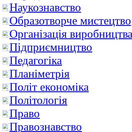
Наукознавство
Образотворче мистецтво
Організація виробництв
Підприємництво
Педагогіка
Планіметрія
Політ економіка
Політологія
Право
Правознавство