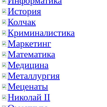
Информатика
История
Колчак
Криминалистика
Маркетинг
Математика
Медицина
Металлургия
Меценаты
Николай II