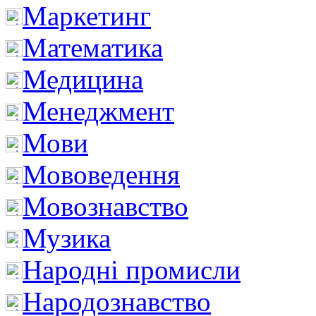
Маркетинг
Математика
Медицина
Менеджмент
Мови
Мововедення
Мовознавство
Музика
Народні промисли
Народознавство