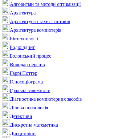
Алгоритми та методи оптимізації
Архітектура
Архітектура і захист потоків
Архітектура компютерів
Біотехнології
Бодібілдинг
Болонський процес
Володар перснів
Гаррі Поттер
Геносоціограма
Гральна залежність
Діагностика компютерних засобів
Ділова психологія
Детективи
Дискретна математика
Дисципліни