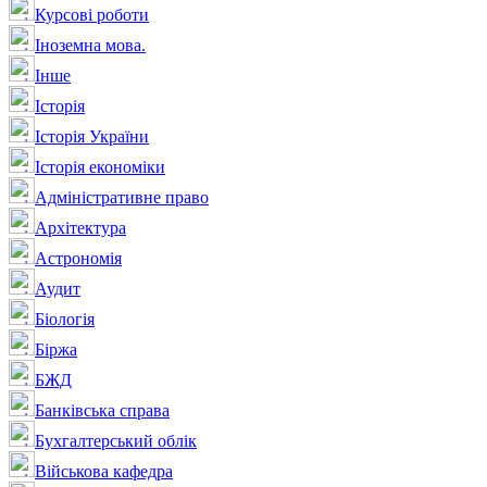
Курсові роботи
Іноземна мова.
Інше
Історія
Історія України
Історія економіки
Адміністративне право
Архітектура
Астрономія
Аудит
Біологія
Біржа
БЖД
Банківська справа
Бухгалтерський облік
Військова кафедра