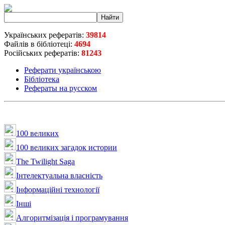
Українських рефератів:
39814
Файлів в бібліотеці:
4694
Російських рефератів:
81243
Реферати українською
Бібліотека
Рефераты на русском
100 великих
100 великих загадок истории
The Twilight Saga
Інтелектуальна влaсність
Інформаційні технології
Інші
Алгоритмізація і програмування