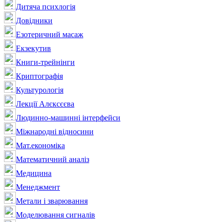
Дитяча психлогія
Довідники
Езотеричний масаж
Екзекутив
Книги-трейнінги
Криптографія
Культурологія
Лекції Алєксєєва
Людинно-машинні інтерфейси
Міжнародні відносини
Мат.економіка
Математичний аналіз
Медицина
Менеджмент
Метали і зварювання
Моделювання сигналів