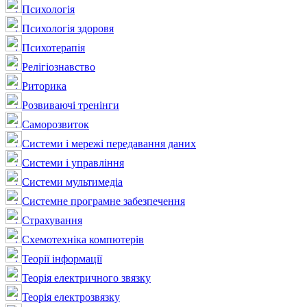
Психологія
Психологія здоровя
Психотерапія
Релігіознавство
Риторика
Розвиваючі тренінги
Саморозвиток
Системи і мережі передавання даних
Системи і управління
Системи мультимедіа
Системне програмне забезпечення
Страхування
Схемотехніка компютерів
Теорії інформації
Теорія електричного звязку
Теорія електрозвязку