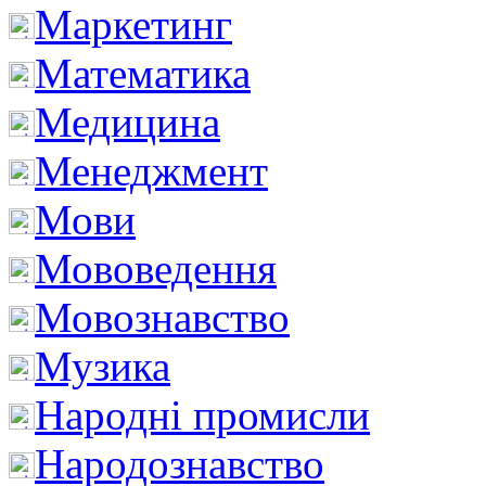
Маркетинг
Математика
Медицина
Менеджмент
Мови
Мововедення
Мовознавство
Музика
Народні промисли
Народознавство