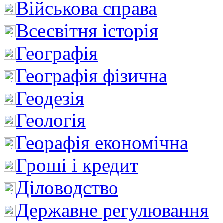
Військова справа
Всесвітня історія
Географія
Географія фізична
Геодезія
Геологія
Георафія економічна
Гроші і кредит
Діловодство
Державне регулювання