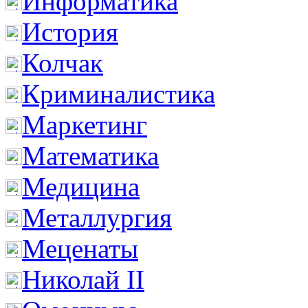
Информатика
История
Колчак
Криминалистика
Маркетинг
Математика
Медицина
Металлургия
Меценаты
Николай II