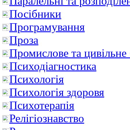
Паралельні та розподіле
Посібники
Програмування
Проза
Промислове та цивільне
Психодіагностика
Психологія
Психологія здоровя
Психотерапія
Релігіознавство