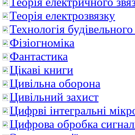
Теорія електричного звя
Теорія електрозвязку
Технологія будівельного
Фізіогноміка
Фантастика
Цікаві книги
Цивільна оборона
Цивільний захист
Цифрві інтегральні мік
Цифрова обробка сигнал