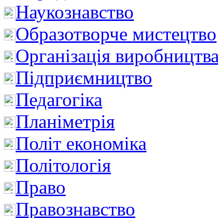
Наукознавство
Образотворче мистецтво
Організація виробництв
Підприємництво
Педагогіка
Планіметрія
Політ економіка
Політологія
Право
Правознавство