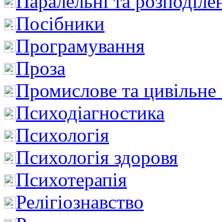
Паралельні та розподіле
Посібники
Програмування
Проза
Промислове та цивільне
Психодіагностика
Психологія
Психологія здоровя
Психотерапія
Релігіознавство