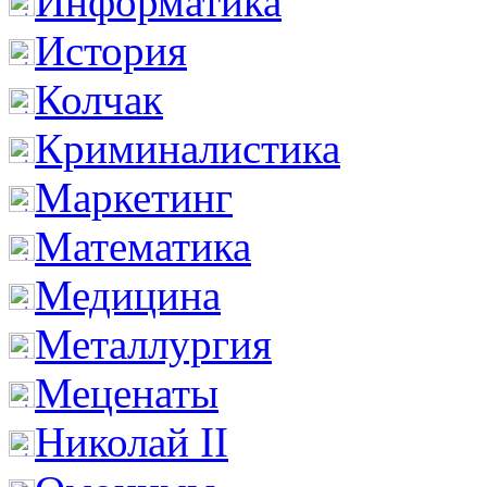
Информатика
История
Колчак
Криминалистика
Маркетинг
Математика
Медицина
Металлургия
Меценаты
Николай II