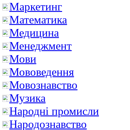
Маркетинг
Математика
Медицина
Менеджмент
Мови
Мововедення
Мовознавство
Музика
Народні промисли
Народознавство