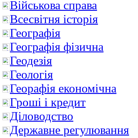
Військова справа
Всесвітня історія
Географія
Географія фізична
Геодезія
Геологія
Георафія економічна
Гроші і кредит
Діловодство
Державне регулювання