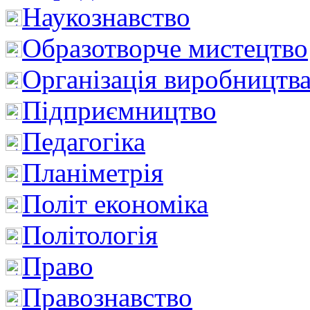
Наукознавство
Образотворче мистецтво
Організація виробництв
Підприємництво
Педагогіка
Планіметрія
Політ економіка
Політологія
Право
Правознавство