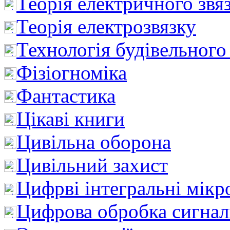
Теорія електричного звя
Теорія електрозвязку
Технологія будівельного
Фізіогноміка
Фантастика
Цікаві книги
Цивільна оборона
Цивільний захист
Цифрві інтегральні мік
Цифрова обробка сигнал