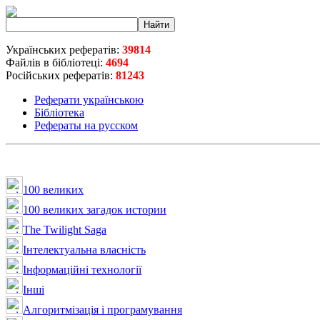
Українських рефератів:
39814
Файлів в бібліотеці:
4694
Російських рефератів:
81243
Реферати українською
Бібліотека
Рефераты на русском
100 великих
100 великих загадок истории
The Twilight Saga
Інтелектуальна влaсність
Інформаційні технології
Інші
Алгоритмізація і програмування