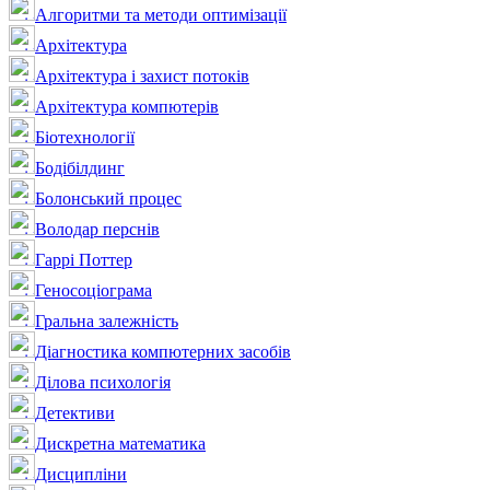
Алгоритми та методи оптимізації
Архітектура
Архітектура і захист потоків
Архітектура компютерів
Біотехнології
Бодібілдинг
Болонський процес
Володар перснів
Гаррі Поттер
Геносоціограма
Гральна залежність
Діагностика компютерних засобів
Ділова психологія
Детективи
Дискретна математика
Дисципліни