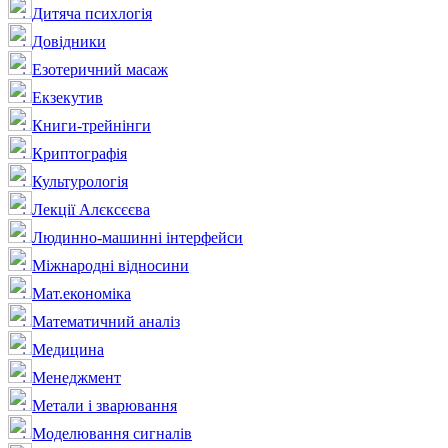
Дитяча психлогія
Довідники
Езотеричний масаж
Екзекутив
Книги-трейнінги
Криптографія
Культурологія
Лекції Алєксєєва
Людинно-машинні інтерфейси
Міжнародні відносини
Мат.економіка
Математичний аналіз
Медицина
Менеджмент
Метали і зварювання
Моделювання сигналів