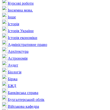
Курсові роботи
Іноземна мова.
Інше
Історія
Історія України
Історія економіки
Адміністративне право
Архітектура
Астрономія
Аудит
Біологія
Біржа
БЖД
Банківська справа
Бухгалтерський облік
Військова кафедра