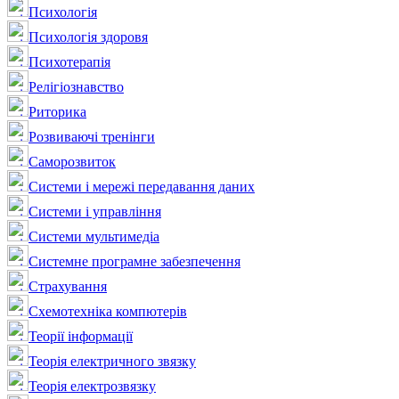
Психологія
Психологія здоровя
Психотерапія
Релігіознавство
Риторика
Розвиваючі тренінги
Саморозвиток
Системи і мережі передавання даних
Системи і управління
Системи мультимедіа
Системне програмне забезпечення
Страхування
Схемотехніка компютерів
Теорії інформації
Теорія електричного звязку
Теорія електрозвязку