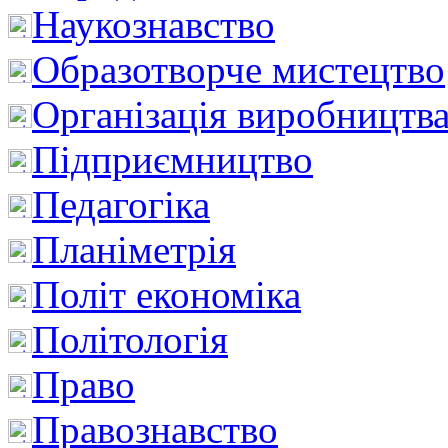
Наукознавство
Образотворче мистецтво
Організація виробництв
Підприємництво
Педагогіка
Планіметрія
Політ економіка
Політологія
Право
Правознавство