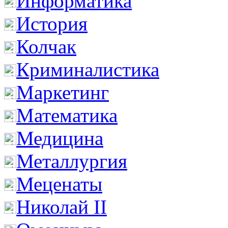
Информатика
История
Колчак
Криминалистика
Маркетинг
Математика
Медицина
Металлургия
Меценаты
Николай II