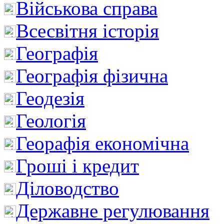
Військова справа
Всесвітня історія
Географія
Географія фізична
Геодезія
Геологія
Георафія економічна
Гроші і кредит
Діловодство
Державне регулювання