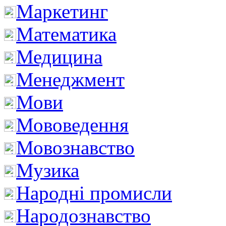
Маркетинг
Математика
Медицина
Менеджмент
Мови
Мововедення
Мовознавство
Музика
Народні промисли
Народознавство