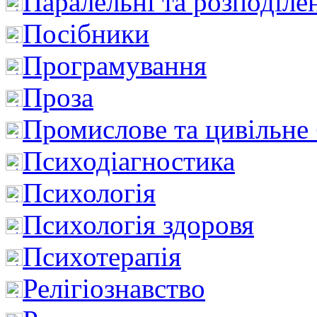
Паралельні та розподіле
Посібники
Програмування
Проза
Промислове та цивільне
Психодіагностика
Психологія
Психологія здоровя
Психотерапія
Релігіознавство