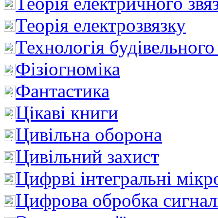
Теорія електричного звя
Теорія електрозвязку
Технологія будівельного
Фізіогноміка
Фантастика
Цікаві книги
Цивільна оборона
Цивільний захист
Цифрві інтегральні мік
Цифрова обробка сигнал