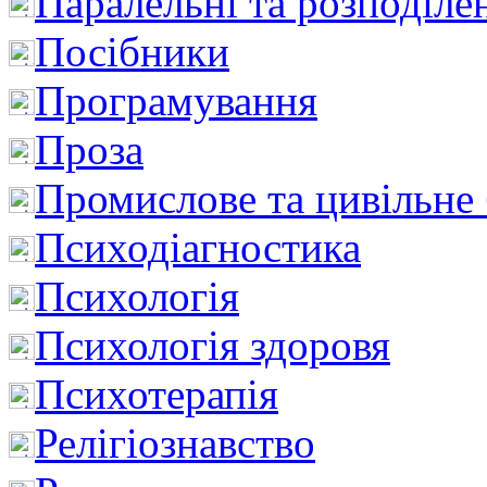
Паралельні та розподіле
Посібники
Програмування
Проза
Промислове та цивільне
Психодіагностика
Психологія
Психологія здоровя
Психотерапія
Релігіознавство