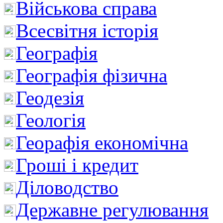
Військова справа
Всесвітня історія
Географія
Географія фізична
Геодезія
Геологія
Георафія економічна
Гроші і кредит
Діловодство
Державне регулювання