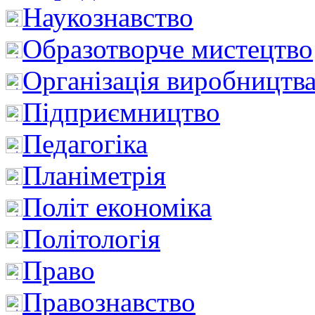
Наукознавство
Образотворче мистецтво
Організація виробництв
Підприємництво
Педагогіка
Планіметрія
Політ економіка
Політологія
Право
Правознавство