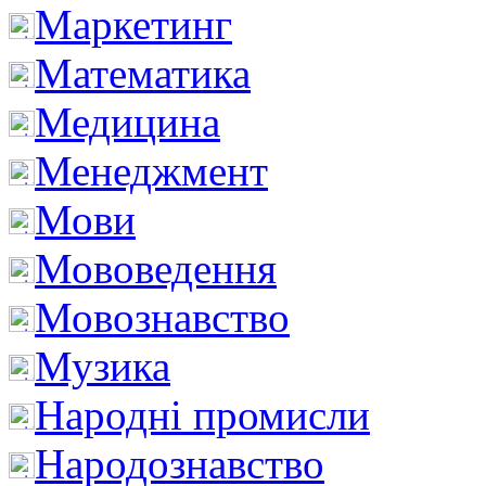
Маркетинг
Математика
Медицина
Менеджмент
Мови
Мововедення
Мовознавство
Музика
Народні промисли
Народознавство