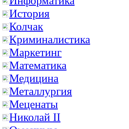
Информатика
История
Колчак
Криминалистика
Маркетинг
Математика
Медицина
Металлургия
Меценаты
Николай II