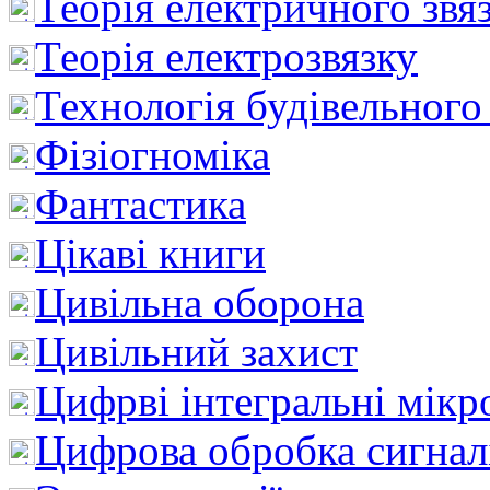
Теорія електричного звя
Теорія електрозвязку
Технологія будівельного
Фізіогноміка
Фантастика
Цікаві книги
Цивільна оборона
Цивільний захист
Цифрві інтегральні мік
Цифрова обробка сигнал