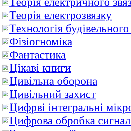
Теорія електричного звя
Теорія електрозвязку
Технологія будівельного
Фізіогноміка
Фантастика
Цікаві книги
Цивільна оборона
Цивільний захист
Цифрві інтегральні мік
Цифрова обробка сигнал