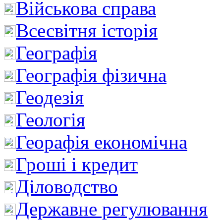
Військова справа
Всесвітня історія
Географія
Географія фізична
Геодезія
Геологія
Георафія економічна
Гроші і кредит
Діловодство
Державне регулювання