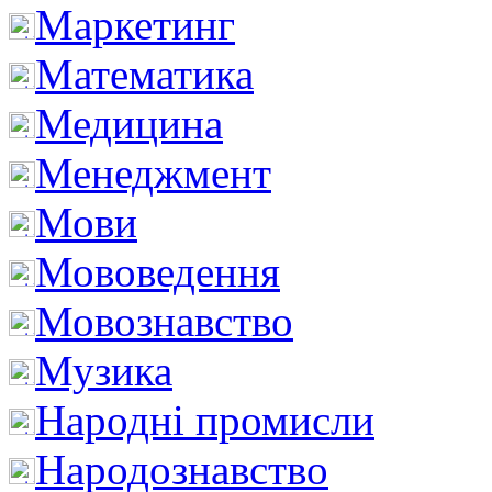
Маркетинг
Математика
Медицина
Менеджмент
Мови
Мововедення
Мовознавство
Музика
Народні промисли
Народознавство