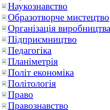
Наукознавство
Образотворче мистецтво
Організація виробництв
Підприємництво
Педагогіка
Планіметрія
Політ економіка
Політологія
Право
Правознавство