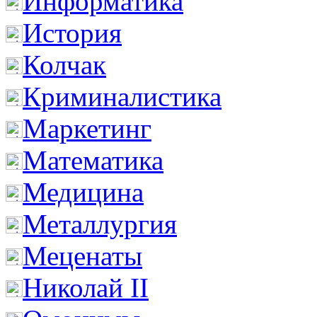
Информатика
История
Колчак
Криминалистика
Маркетинг
Математика
Медицина
Металлургия
Меценаты
Николай II