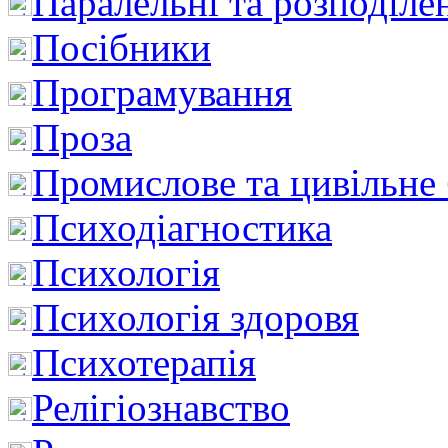
Паралельні та розподіле
Посібники
Програмування
Проза
Промислове та цивільне
Психодіагностика
Психологія
Психологія здоровя
Психотерапія
Релігіознавство