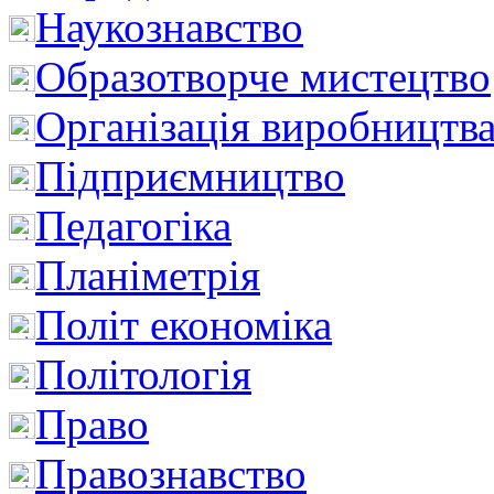
Наукознавство
Образотворче мистецтво
Організація виробництв
Підприємництво
Педагогіка
Планіметрія
Політ економіка
Політологія
Право
Правознавство