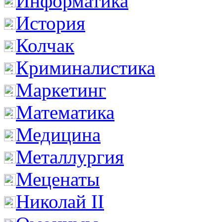
Информатика
История
Колчак
Криминалистика
Маркетинг
Математика
Медицина
Металлургия
Меценаты
Николай II