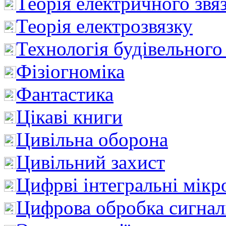
Теорія електричного звя
Теорія електрозвязку
Технологія будівельного
Фізіогноміка
Фантастика
Цікаві книги
Цивільна оборона
Цивільний захист
Цифрві інтегральні мік
Цифрова обробка сигнал