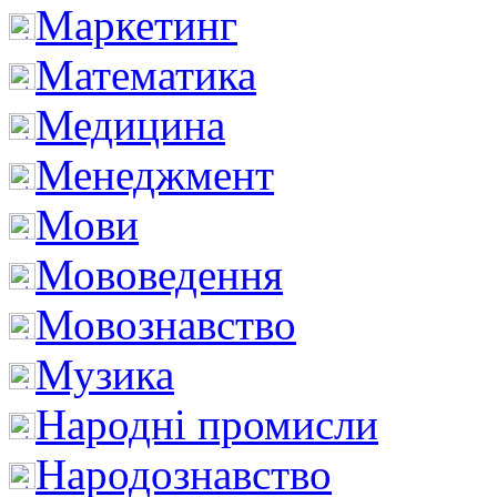
Маркетинг
Математика
Медицина
Менеджмент
Мови
Мововедення
Мовознавство
Музика
Народні промисли
Народознавство