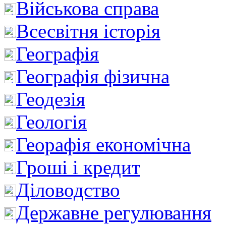
Військова справа
Всесвітня історія
Географія
Географія фізична
Геодезія
Геологія
Георафія економічна
Гроші і кредит
Діловодство
Державне регулювання