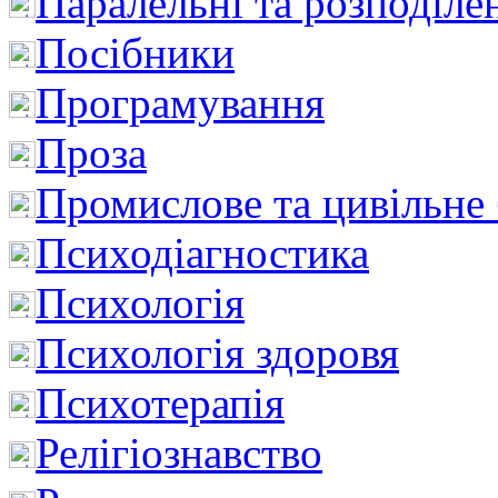
Паралельні та розподіле
Посібники
Програмування
Проза
Промислове та цивільне
Психодіагностика
Психологія
Психологія здоровя
Психотерапія
Релігіознавство