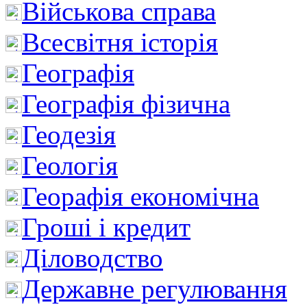
Військова справа
Всесвітня історія
Географія
Географія фізична
Геодезія
Геологія
Георафія економічна
Гроші і кредит
Діловодство
Державне регулювання