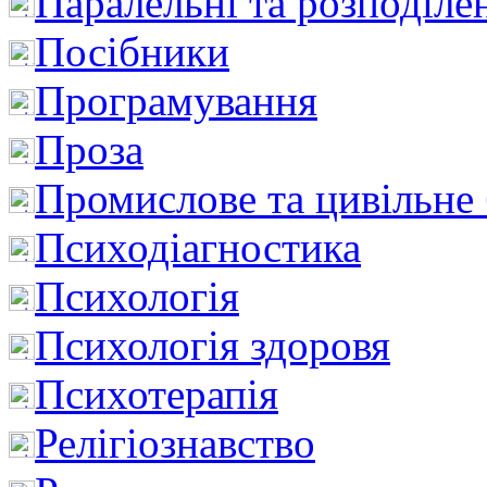
Паралельні та розподіле
Посібники
Програмування
Проза
Промислове та цивільне
Психодіагностика
Психологія
Психологія здоровя
Психотерапія
Релігіознавство