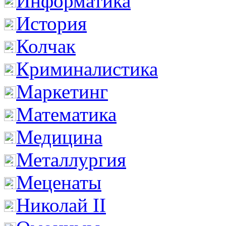
Информатика
История
Колчак
Криминалистика
Маркетинг
Математика
Медицина
Металлургия
Меценаты
Николай II