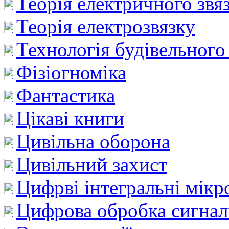
Теорія електричного звя
Теорія електрозвязку
Технологія будівельного
Фізіогноміка
Фантастика
Цікаві книги
Цивільна оборона
Цивільний захист
Цифрві інтегральні мік
Цифрова обробка сигнал