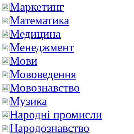
Маркетинг
Математика
Медицина
Менеджмент
Мови
Мововедення
Мовознавство
Музика
Народні промисли
Народознавство