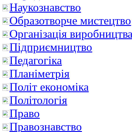
Наукознавство
Образотворче мистецтво
Організація виробництв
Підприємництво
Педагогіка
Планіметрія
Політ економіка
Політологія
Право
Правознавство