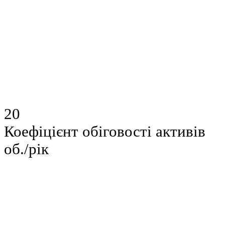
20
Коефіцієнт обіговості активів
об./рік