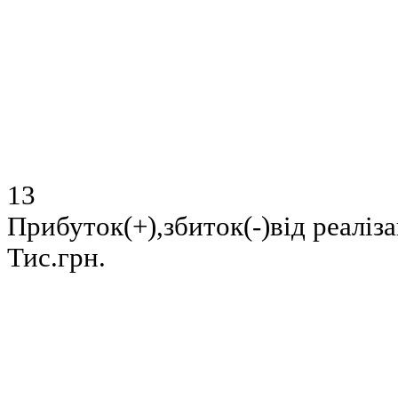
13
Прибуток(+),збиток(-)від реаліза
Тис.грн.