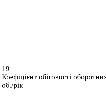
19
Коефіцієнт обіговості оборотни
об./рік