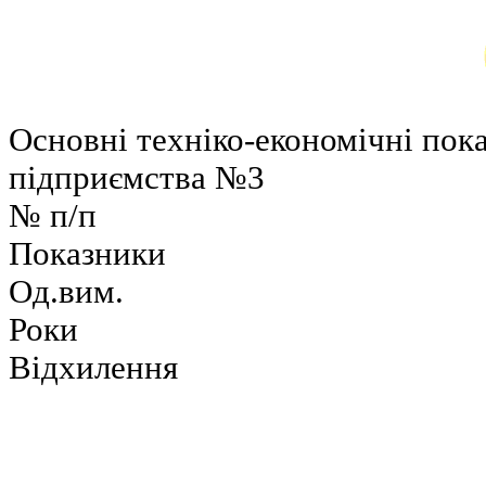
Основні техніко-економічні пок
підприємства №3
№ п/п
Показники
Од.вим.
Роки
Відхилення