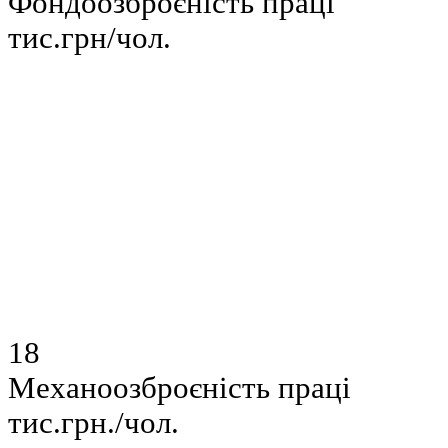
Фондоозброєність праці
тис.грн/чол.
18
Механоозброєність праці
тис.грн./чол.