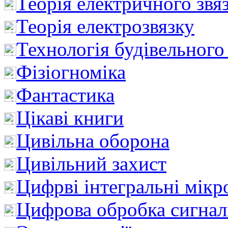
Теорія електричного звя
Теорія електрозвязку
Технологія будівельного
Фізіогноміка
Фантастика
Цікаві книги
Цивільна оборона
Цивільний захист
Цифрві інтегральні мік
Цифрова обробка сигнал