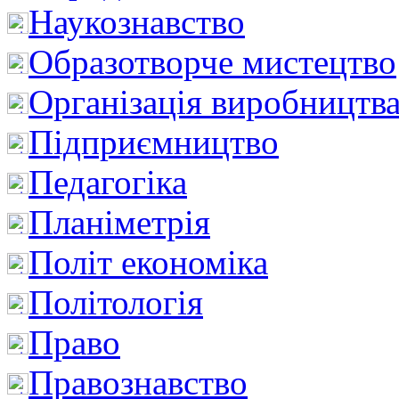
Наукознавство
Образотворче мистецтво
Організація виробництв
Підприємництво
Педагогіка
Планіметрія
Політ економіка
Політологія
Право
Правознавство