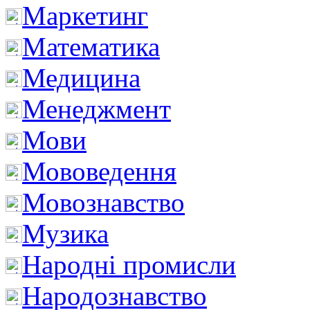
Маркетинг
Математика
Медицина
Менеджмент
Мови
Мововедення
Мовознавство
Музика
Народні промисли
Народознавство