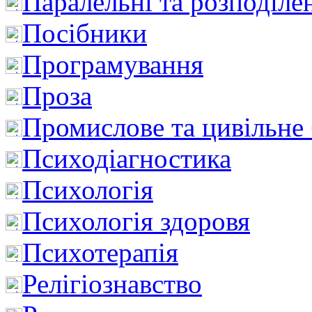
Паралельні та розподіле
Посібники
Програмування
Проза
Промислове та цивільне
Психодіагностика
Психологія
Психологія здоровя
Психотерапія
Релігіознавство