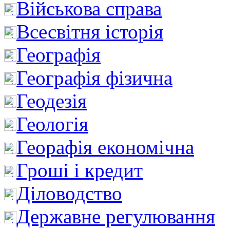
Військова справа
Всесвітня історія
Географія
Географія фізична
Геодезія
Геологія
Георафія економічна
Гроші і кредит
Діловодство
Державне регулювання