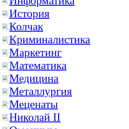
Информатика
История
Колчак
Криминалистика
Маркетинг
Математика
Медицина
Металлургия
Меценаты
Николай II