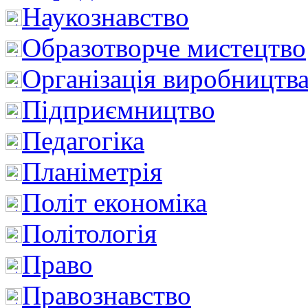
Наукознавство
Образотворче мистецтво
Організація виробництв
Підприємництво
Педагогіка
Планіметрія
Політ економіка
Політологія
Право
Правознавство