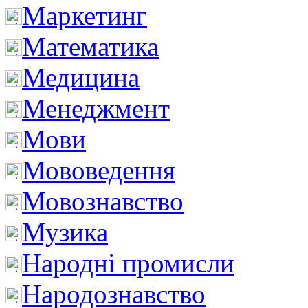
Маркетинг
Математика
Медицина
Менеджмент
Мови
Мововедення
Мовознавство
Музика
Народні промисли
Народознавство