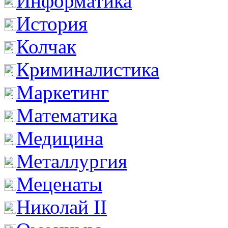
Информатика
История
Колчак
Криминалистика
Маркетинг
Математика
Медицина
Металлургия
Меценаты
Николай II