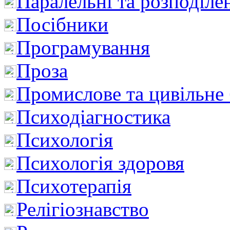
Паралельні та розподіле
Посібники
Програмування
Проза
Промислове та цивільне
Психодіагностика
Психологія
Психологія здоровя
Психотерапія
Релігіознавство