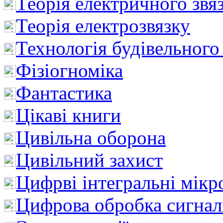
Теорія електричного звя
Теорія електрозвязку
Технологія будівельного
Фізіогноміка
Фантастика
Цікаві книги
Цивільна оборона
Цивільний захист
Цифрві інтегральні мік
Цифрова обробка сигнал