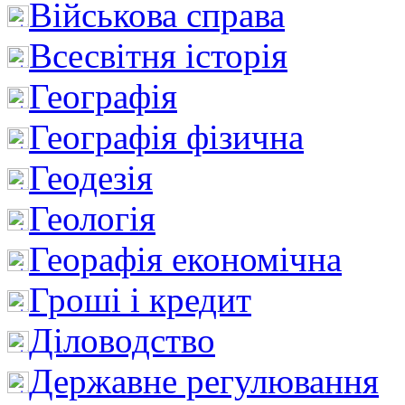
Військова справа
Всесвітня історія
Географія
Географія фізична
Геодезія
Геологія
Георафія економічна
Гроші і кредит
Діловодство
Державне регулювання