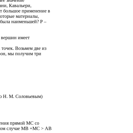
шее значение
ни, Кавальери,
ет большое применение в
которые материалы,
Р была наименьшей? Р –
о вершин имеет
 точек. Возьмем две из
рон, мы получим три
но Н. М. Соловьевым)
чения прямой МС со
 этом случае МВ +МС > АВ