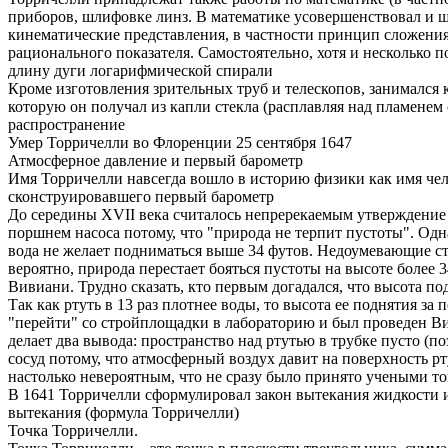
приборов, шлифовке линз. В математике усовершенствовал и 
кинематические представления, в частности принцип сложени
рационального показателя. Самостоятельно, хотя и несколько 
длину дуги логарифмической спирали
Кроме изготовления зрительных труб и телескопов, занимался
которую он получал из капли стекла (расплавляя над пламене
распространение
Умер Торричелли во Флоренции 25 сентября 1647
Атмосферное давление и первый барометр
Имя Торричелли навсегда вошло в историю физики как имя чел
сконструировавшего первый барометр
До середины XVII века считалось непререкаемым утверждение др
поршнем насоса потому, что "природа не терпит пустоты". Од
вода не желает подниматься выше 34 футов. Недоумевающие ст
вероятно, природа перестает бояться пустоты на высоте более 
Вивиани. Трудно сказать, кто первым догадался, что высота п
Так как ртуть в 13 раз плотнее воды, то высота ее поднятия з
"перейти" со стройплощадки в лабораторию и был проведен В
делает два вывода: пространство над ртутью в трубке пусто (по
сосуд потому, что атмосферный воздух давит на поверхность рту
настолько невероятным, что не сразу было принято учеными т
В 1641 Торричелли сформулировал закон вытекания жидкости из
вытекания (формула Торричелли)
Точка Торричелли.