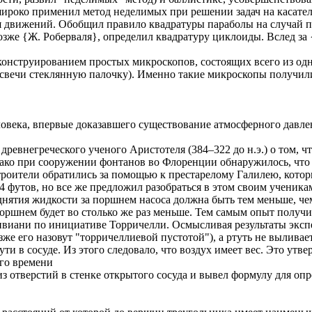
широко применил метод неделимых при решении задач на касате
я движений. Обобщил правило квадратуры параболы на случай 
позже {Ж. Роберваля}, определил квадратуру циклоиды. Вслед за
 конструированием простых микроскопов, состоящих всего из о
м свечи стеклянную палочку). Именно такие микроскопы получил
овека, впервые доказавшего существование атмосферного давле
евнегреческого ученого Аристотеля (384–322 до н.э.) о том, чт
нако при сооружении фонтанов во Флоренции обнаружилось, что
роители обратились за помощью к престарелому Галилею, которы
34 футов, но все же предложил разобраться в этом своим ученика
однятия жидкости за поршнем насоса должна быть тем меньше, че
а поршнем будет во столько же раз меньше. Тем самым опыт получ
ивиани по инициативе Торричелли. Осмысливая результаты эксп
зже его назовут "торричеллиевой пустотой"), а ртуть не выливае
ти в сосуде. Из этого следовало, что воздух имеет вес. Это утв
ого времени
 отверстий в стенке открытого сосуда и вывел формулу для опр