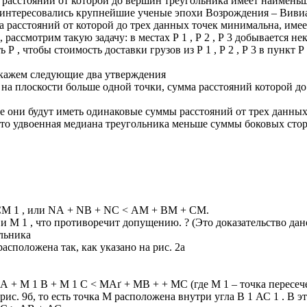
а расстояний от которой до вершин треугольника имеет наимень
интересовались крупнейшие ученые эпохи Возрождения – Вивиа
а расстояний от которой до трех данных точек минимальна, име
ассмотрим такую задачу: в местах Р 1 , Р 2 , Р 3 добывается не
 Р , чтобы стоимость доставки грузов из Р 1 , Р 2 , Р 3 в пункт 
окажем следующие два утверждения
 на плоскости больше одной точки, сумма расстояний которой д
се они будут иметь одинаковые суммы расстояний от трех данных
, что удвоенная медиана треугольника меньше суммы боковых сто
СМ 1 , или NА + NВ + NС < АМ + ВМ + СМ.
и М 1 , что противоречит допущению. ? (Это доказательство да
ольника
сположена так, как указано на рис. 2а
А + М 1 В + М 1 С < МАґ + МВ + + МС (где М 1 – точка пересе
 рис. 9б, то есть точка М расположена внутри угла В 1 АС 1 . В