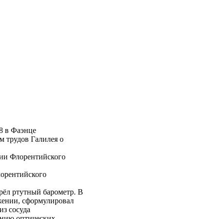
8 в Фаэнце
м трудов Галилея о
офии Флорентийского
лорентийского
рёл ртутный барометр. В
жении, сформулировал
из сосуда
ванию оптических