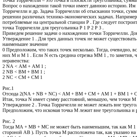
Точка Торричелли – это точка в плоскости треугольника, сумм
Вопрос о нахождении такой точки имеет давнюю историю. Им 
Торричелли и др. Задача Торричелли об отыскании точки, сумм
решении различных технико-экономических задачах. Например, р
потребляемые на центральной станции Р . Где следует построить
точка Торричелли для треугольника Р 1 Р 2 Р 3 .
Приведем решение задачи о нахождении точки Торричелли. Д
Утверждение 1 . Для трех данных точек не может существовать
наименьшее значение
0 Предположим, что таких точек несколько. Тогда, очевидно, в
них М и М 1 . Если N есть средина отрезка ММ 1 , то заметив
неравенства:
2 NА < АМ + АМ 1 ;
2 NВ < ВМ + ВМ 1 ;
2 NС < СМ + СМ 1
Рис.1
Отсюда 2(NА + NВ + NС) < АМ + ВМ + СМ + АМ 1 + ВМ 1 + 
Итак, точка N имеет сумму расстояний, меньшую, чем точки М 
Утверждение 2 . Точка Торричелли не может лежать вне треуг
Предположим, что искомая точка М лежит вне треугольника и ра
Рис. 2
Тогда МА + МВ + МС не может быть наименьшим, так как М 1 
стороной АВ ). Пусть точка М расположена так, как указано на