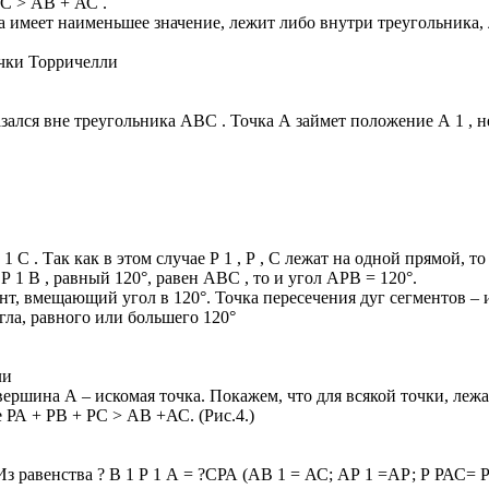
С > АВ + АС .
а имеет наименьшее значение, лежит либо внутри треугольника, 
чки Торричелли
азался вне треугольника АВС . Точка А займет положение А 1 , н
 С . Так как в этом случае Р 1 , Р , С лежат на одной прямой, т
 Р 1 В , равный 120°, равен АВС , то и угол АРВ = 120°.
нт, вмещающий угол в 120°. Точка пересечения дуг сегментов – 
гла, равного или большего 120°
ли
вершина А – искомая точка. Покажем, что для всякой точки, леж
 РА + РВ + РС > АВ +АС. (Рис.4.)
 равенства ? В 1 Р 1 А = ?СРА (АВ 1 = АС; АР 1 =АР; Р РАС= Р В