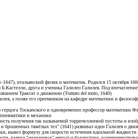
647), итальянский физик и математик. Родился 15 октября 160
 Б.Кастелли, друга и ученика Галилео Галилея. Под впечатление
ванием Трактат о движении (Trattato del moto, 1640)
алилея, а позже его преемником на кафедре математики и филос
о герцога Тосканского и одновременно профессор математики Ф
и пневматики и механики
ность получения так называемой торричеллиевой пустоты и изоб
и брошенных тяжёлых тел" (1641) развивал идеи Галилея о дви
и, вывел формулу для скорости истечения идеальной жидкости 
ости, развил "неделимых" метод) и баллистике, усовершенство