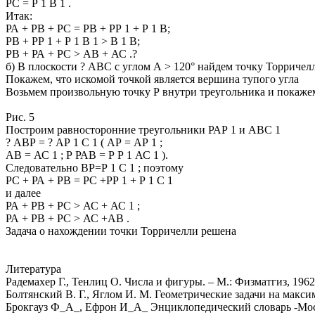
РС = Р 1 В 1 .
Итак:
РА + РВ + РС = РВ + РР 1 + Р 1 В;
РВ + РР 1 + Р 1 В 1 > В 1 В;
РВ + РА + РС > АВ + АС .?
б) В плоскости ? АВС с углом А > 120° найдем точку Торричел
Покажем, что искомой точкой является вершина тупого угла
Возьмем произвольную точку Р внутри треугольника и покажем,
Рис. 5
Построим равносторонние треугольники РАР 1 и АВС 1
? АВР = ? АР 1 С 1 ( АР = АР 1 ;
АВ = АС 1 ; Р РАВ = Р Р 1 АС 1 ).
Следовательно ВР=Р 1 С 1 ; поэтому
РС + РА + РВ = РС +РР 1 + Р 1 С 1
и далее
РА + РВ + РС > АС + АС 1 ;
РА + РВ + РС > АС +АВ .
Задача о нахождении точки Торричелли решена
Литература
Радемахер Г., Тенлиц О. Числа и фигуры. – М.: Физматгиз, 1962.
Болтянский В. Г., Яглом И. М. Геометрические задачи на макс
Брокгауз Ф_А_, Ефрон И_А_ Энциклопедический словарь -Мо