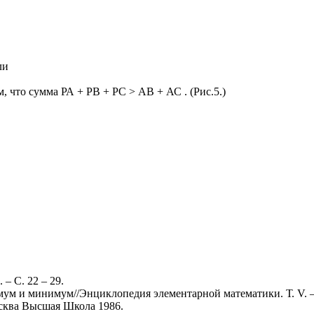
ли
 что сумма РА + РВ + РС > АВ + АС . (Рис.5.)
 – С. 22 – 29.
имум и минимум//Энциклопедия элементарной математики. Т. V. –
сква Высшая Школа 1986.