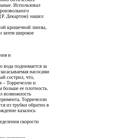
льные. Использовал
произвольного
 {Р. Декартом} нашел
дной крошечной линзы,
и затем широкое
ния и
о вода поднимается за
 засасываемая насосами
й сострил, что,
м – Торричелли и
м больше ее плотность.
ил возможность
еримента, Торричелли
тся из трубки обратно в
ерждение казалось
еделения скорости