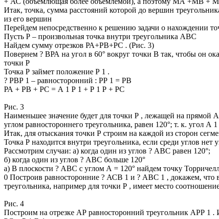
+ АС (объемлющая более объемлемой), а поэтому МА +МВ + М
Итак, точка, сумма расстояний которой до вершин треугольник
из его вершин
Перейдем непосредственно к решению задачи о нахождении то
Пусть Р – произвольная точка внутри треугольника АВС
Найдем сумму отрезков РА+РВ+РС . (Рис. 3)
Повернем ? ВРА на угол в 60° вокруг точки В так, чтобы он ок
точки Р
Точка Р займет положение Р 1 .
? РВР 1 – равносторонний : РР 1 = РВ
РА + РВ + РС = А 1 Р 1 + Р 1 Р + РС
Рис. 3
Наименьшее значение будет для точки Р , лежащей на прямой А 1
углом равностороннего треугольника, равен 120°; т. к. угол А 1
Итак, для отыскания точки Р строим на каждой из сторон сегме
Точка Р находится внутри треугольника, если среди углов нет у
Рассмотрим случаи: а) когда один из углов ? АВС равен 120°;
б) когда один из углов ? АВС больше 120°
а) В плоскости ? АВС с углом А = 120° найдем точку Торричел
0 Построив равносторонние ? АСВ 1 и ? АВС 1 , докажем, что 
треугольника, например для точки Р , имеет место соотношение
Рис. 4
Построим на отрезке АР равносторонний треугольник АРР 1 . Из