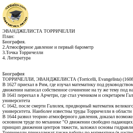
ЭВАНДЖЕЛИСТА ТОРРИЧЕЛЛИ
План:
Биография.
2.Атмосферное давление и первый барометр
3.Точка Торричелли
4. Литература
Биография
ТОРРИЧЕЛЛИ, ЭВАНДЖЕЛИСТА (Torricelli, Evangelista) (1608–1
В 1627 приехал в Рим, где изучал математику под руководством
движении написал собственное сочинение на ту же тему под наз
В 1641 переехал в Арчетри, где стал учеником и секретарем Г
университета
С 1642, после смерти Галилея, придворный математик великог
университета. Наиболее известны труды Торричелли в област
В 1644 развил теорию атмосферного давления, доказал возмож
основном труде по механике "О движении свободно падающих 
принцип движения центров тяжести, заложил основы гидравлик
Торричелли принадлежат также работы по математике (в частн