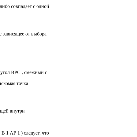
либо совпадает с одной
е зависящее от выбора
о угол ВРС , смежный с
искомая точка
ащей внутри
 1 АР 1 ) следует, что