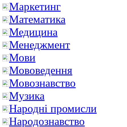
Маркетинг
Математика
Медицина
Менеджмент
Мови
Мововедення
Мовознавство
Музика
Народні промисли
Народознавство