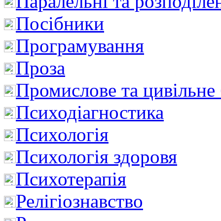
Паралельні та розподіле
Посібники
Програмування
Проза
Промислове та цивільне
Психодіагностика
Психологія
Психологія здоровя
Психотерапія
Релігіознавство