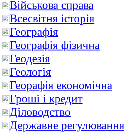
Військова справа
Всесвітня історія
Географія
Географія фізична
Геодезія
Геологія
Георафія економічна
Гроші і кредит
Діловодство
Державне регулювання