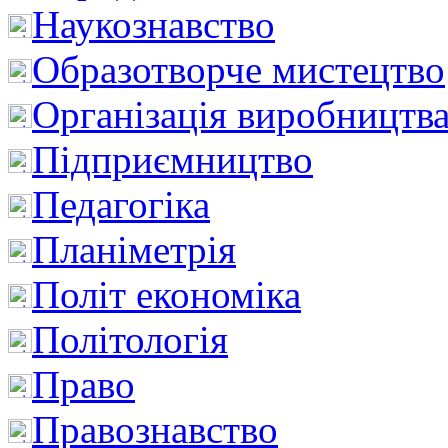
Наукознавство
Образотворче мистецтво
Організація виробництв
Підприємництво
Педагогіка
Планіметрія
Політ економіка
Політологія
Право
Правознавство