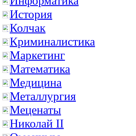
Информатика
История
Колчак
Криминалистика
Маркетинг
Математика
Медицина
Металлургия
Меценаты
Николай II