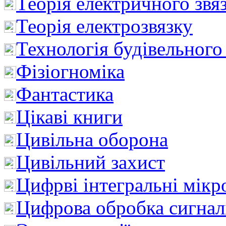
Теорія електричного звя
Теорія електрозвязку
Технологія будівельного
Фізіогноміка
Фантастика
Цікаві книги
Цивільна оборона
Цивільний захист
Цифрві інтегральні мік
Цифрова обробка сигнал